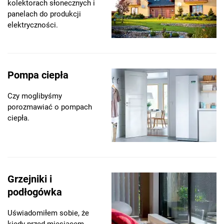
kolektorach słonecznych i
panelach do produkcji
elektryczności.
Pompa ciepła
Czy moglibyśmy
porozmawiać o pompach
ciepła.
Grzejniki i
podłogówka
Uświadomiłem sobie, że
kiedy przed miesiącem