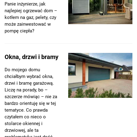
Panie inżynierze, jak
najlepiej ogrzewać dom –
kotłem na gaz, pelety, czy
może zainwestować w
pompę ciepła?
Okna, drzwi i bramy
Do mojego domu
chciałbym wybrać okna,
drzwi i bramę garażową.
Liczę na porady, bo –
szczerze mówiąc – nie za
bardzo orientuję się w tej
tematyce. Co prawda
czytałem co nieco o
stolarce okiennej i
drzwiowej, ale ta
problematyka jest dość