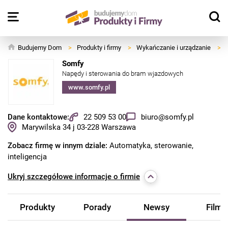
Budujemy Dom
>
Produkty i firmy
>
Wykańczanie i urządzanie
>
Somfy
Napędy i sterowania do bram wjazdowych
www.somfy.pl
Dane kontaktowe:
22 509 53 00
biuro@somfy.pl
Marywilska 34 j
03-228
Warszawa
Zobacz firmę w innym dziale:
Automatyka, sterowanie,
inteligencja
Ukryj
szczegółowe informacje o firmie
Produkty
Porady
Newsy
Filmy