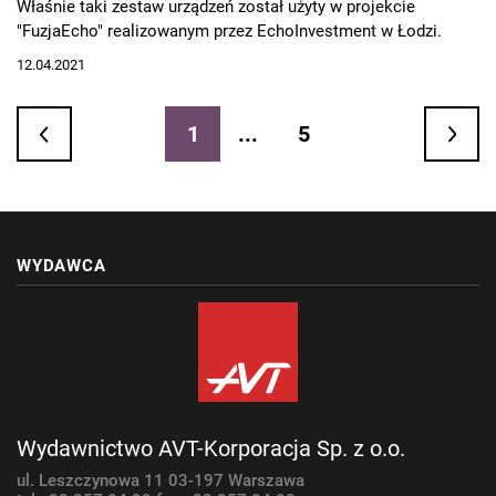
Właśnie taki zestaw urządzeń został użyty w projekcie
"FuzjaEcho" realizowanym przez EchoInvestment w Łodzi.
12.04.2021
1
...
5
WYDAWCA
Wydawnictwo AVT-Korporacja Sp. z o.o.
ul. Leszczynowa 11
03-197 Warszawa