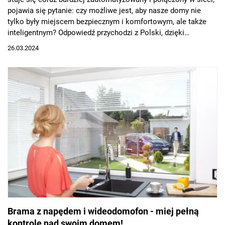
pojawia się pytanie: czy możliwe jest, aby nasze domy nie
tylko były miejscem bezpiecznym i komfortowym, ale także
inteligentnym? Odpowiedź przychodzi z Polski, dzięki
współpracy dwóch renomowanych marek – Wiśniowski, lidera
26.03.2024
na rynku bram i okien, oraz Somfy, czołowego dostawcy
automatyki domowej. Ich najnowsze dzieło, centrala
smartCONNECTED BOX, to obiecujący krok ku przyszłości, w
której nasze domy myślą za nas.
Brama z napędem i wideodomofon - miej pełną
kontrolę nad swoim domem!