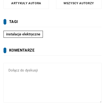
śledzą najnowsze trendy.
ARTYKUŁY AUTORA
WSZYSCY AUTORZY
TAGI
instalacje elektryczne
KOMENTARZE