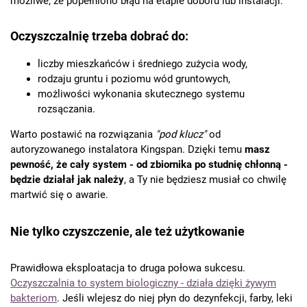
możliwe, że popełniono błąd na etapie doboru lub instalacji.
Oczyszczalnię trzeba dobrać do:
liczby mieszkańców i średniego zużycia wody,
rodzaju gruntu i poziomu wód gruntowych,
możliwości wykonania skutecznego systemu
rozsączania.
Warto postawić na rozwiązania
"pod klucz"
od
autoryzowanego instalatora Kingspan. Dzięki temu
masz
pewność, że cały system - od zbiornika po studnię chłonną -
będzie działał jak należy
, a Ty nie będziesz musiał co chwilę
martwić się o awarie.
Nie tylko czyszczenie, ale też użytkowanie
Prawidłowa eksploatacja to druga połowa sukcesu.
Oczyszczalnia to system biologiczny - działa dzięki żywym
bakteriom
. Jeśli wlejesz do niej płyn do dezynfekcji, farby, leki