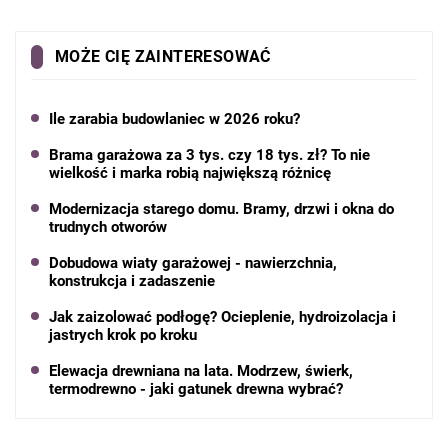
MOŻE CIĘ ZAINTERESOWAĆ
Ile zarabia budowlaniec w 2026 roku?
Brama garażowa za 3 tys. czy 18 tys. zł? To nie
wielkość i marka robią największą różnicę
Modernizacja starego domu. Bramy, drzwi i okna do
trudnych otworów
Dobudowa wiaty garażowej - nawierzchnia,
konstrukcja i zadaszenie
Jak zaizolować podłogę? Ocieplenie, hydroizolacja i
jastrych krok po kroku
Elewacja drewniana na lata. Modrzew, świerk,
termodrewno - jaki gatunek drewna wybrać?