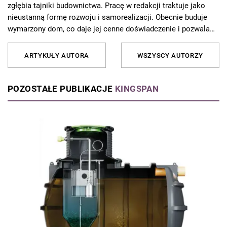
zgłębia tajniki budownictwa. Pracę w redakcji traktuje jako
nieustanną formę rozwoju i samorealizacji. Obecnie buduje
wymarzony dom, co daje jej cenne doświadczenie i pozwala
jeszcze lepiej rozumieć potrzeby czytelników. Od 10 lat
związana z Grupą AVT, gdzie redaguje artykuły i porady
ARTYKUŁY AUTORA
WSZYSCY AUTORZY
dotyczące budownictwa, remontów i aranżacji wnętrz. Z pasją
dzieli się wiedzą z czytelnikami, tłumacząc skomplikowane
zagadnienia w przystępny sposób. Poza pracą najchętniej
POZOSTAŁE PUBLIKACJE
KINGSPAN
spędza czas z rodziną podczas weekendowych wycieczek.