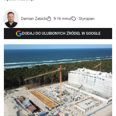
Damian Żabicki
9-16 minut
Styropian
DODAJ DO ULUBIONYCH ŹRÓDEŁ W GOOGLE