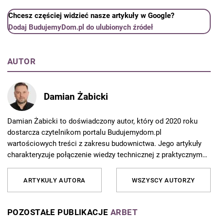
Chcesz częściej widzieć nasze artykuły w Google?
Dodaj BudujemyDom.pl do ulubionych źródeł
AUTOR
Damian Żabicki
Damian Żabicki to doświadczony autor, który od 2020 roku
dostarcza czytelnikom portalu Budujemydom.pl
wartościowych treści z zakresu budownictwa. Jego artykuły
charakteryzuje połączenie wiedzy technicznej z praktycznym
podejściem, co czyni je niezwykle przydatnymi zarówno dla
profesjonalistów, jak i osób planujących samodzielne prace
ARTYKUŁY AUTORA
WSZYSCY AUTORZY
remontowe lub budowę domu.
POZOSTAŁE PUBLIKACJE
ARBET