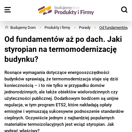
Budujemy Dom
>
Produkty i firmy
>
Porady
>
Od fundamentów aż 
Od fundamentów aż po dach. Jaki
styropian na termomodernizację
budynku?
Rosnące wymagania dotyczące energooszczędności
budynków sprawiają, że termomodernizacja staje się dziś
koniecznością – i to nie tylko w przypadku domów
jednorodzinnych, ale także obiektów wielorodzinnych czy
użyteczności publicznej. Dodatkowym bodźcem są unijne
regulacje, w tym program ETS2, które nakładają opłaty
emisyjne i wymuszają sukcesywne podnoszenie standardów
cieplnych. Oczywiście jednym z najbardziej popularnych
materiałów termoizolacyjnych jest wciąż styropian. Jak
wybrać właściwy?