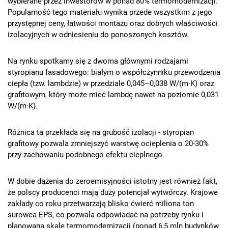
wybierane przez inwestorów w ponad 80% termomodernizacji.
Popularność tego materiału wynika przede wszystkim z jego
przystępnej ceny, łatwości montażu oraz dobrych właściwości
izolacyjnych w odniesieniu do ponoszonych kosztów.
Na rynku spotkamy się z dwoma głównymi rodzajami
styropianu fasadowego: białym o współczynniku przewodzenia
ciepła (tzw. lambdzie) w przedziale 0,045–0,038 W/(m·K) oraz
grafitowym, który może mieć lambdę nawet na poziomie 0,031
W/(m·K).
Różnica ta przekłada się na grubość izolacji - styropian
grafitowy pozwala zmniejszyć warstwę ocieplenia o 20-30%
przy zachowaniu podobnego efektu cieplnego.
W dobie dążenia do zeroemisyjności istotny jest również fakt,
że polscy producenci mają duży potencjał wytwórczy. Krajowe
zakłady co roku przetwarzają blisko ćwierć miliona ton
surowca EPS, co pozwala odpowiadać na potrzeby rynku i
planowaną skalę termomodernizacji (ponad 6,5 mln budynków