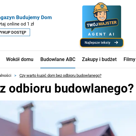
gazyn Budujemy Dom
taj online od 1 zł
YKUP DOSTĘP
AGENT AI
najlepsze teksty
Wokół domu
Budowlane ABC
Zakupy i budżet
Filmy
alności
>
Czy warto kupić dom bez odbioru budowlanego?
ez odbioru budowlanego?