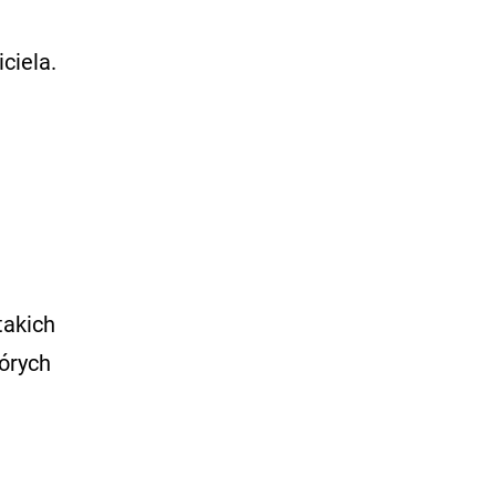
ciela.
takich
órych