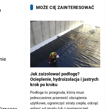
MOŻE CIĘ ZAINTERESOWAĆ
a
nie
Jak zaizolować podłogę?
Ocieplenie, hydroizolacja i jastrych
krok po kroku
Podłoga to przegroda, która musi
jednocześnie przenieść obciążenia
użytkowe, ograniczyć straty ciepła, odciąć
 Oznacza
wilgoć od gruntu lub z pomieszczeń...