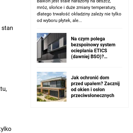
Balkon jest stale narażony na deszcz,
mróz, słońce i duże zmiany temperatury,
dlatego trwałość okładziny zależy nie tylko
od wyboru płytek, ale...
 stan
Na czym polega
bezspoinowy system
ocieplania ETICS
(dawniej BSO)?
Dedykowane profile
elewacyjne
Jak ochronić dom
przed upałem? Zacznij
tu,
od okien i osłon
przeciwsłonecznych
tylko