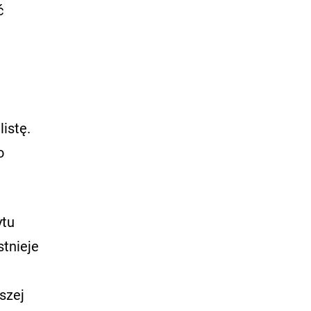
ć
istę.
o
ytu
stnieje
szej