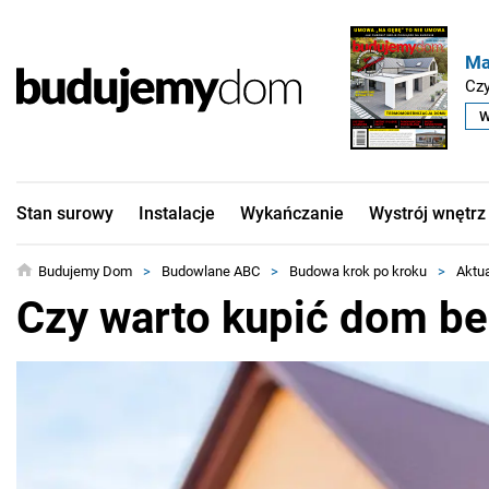
Ma
Czy
W
Stan surowy
Instalacje
Wykańczanie
Wystrój wnętrz
Budujemy Dom
>
Budowlane ABC
>
Budowa krok po kroku
>
Aktu
Czy warto kupić dom b