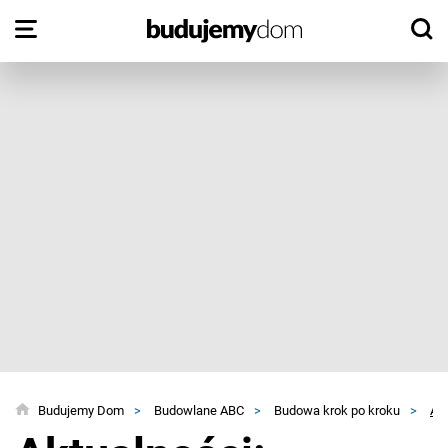
Budujemy Dom
>
Budowlane ABC
>
Budowa krok po kroku
>
Ak