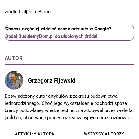
źródło i zdjęcia: Paroc
Chcesz częściej widzieć nasze artykuły w Google?
Dodaj BudujemyDom.pl do ulubionych źródeł
AUTOR
Grzegorz Fijewski
Doświadczony autor artykułów z zakresu budownictwa
jednorodzinnego. Choć jego wykształcenie pochodzi spoza
branży budowlanej, wiedzę techniczną zdobywał przez wiele lat
praktyki, obserwacji procesów realizacyjnych oraz rozmów z
wykonawcami i projektantami. Pasjonuje się nowoczesnymi
technologiami budowlanymi, innowacyjnymi materiałami oraz
ARTYKUŁY AUTORA
WSZYSCY AUTORZY