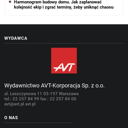
Harmonogram budowy domu. Jak zaplanować
kolejność ekip i zgrać terminy, żeby uniknąć chaosu
WYDAWCA
Wydawnictwo AVT-Korporacja Sp. z o.o.
ul. Leszczynowa 11
03-197 Warszawa
tel.: 22 257 84 99
fax.: 22 257 84 00
avt@avt.pl
avt.pl
O NAS