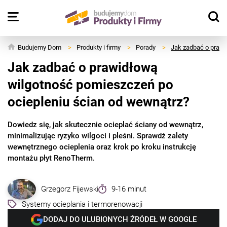
Budujemy Dom
>
Produkty i firmy
>
Porady
>
Jak zadbać o prawi
Jak zadbać o prawidłową
wilgotność pomieszczeń po
ociepleniu ścian od wewnątrz?
Dowiedz się, jak skutecznie ocieplać ściany od wewnątrz,
minimalizując ryzyko wilgoci i pleśni. Sprawdź zalety
wewnętrznego ocieplenia oraz krok po kroku instrukcję
montażu płyt RenoTherm.
Grzegorz Fijewski
9-16 minut
Systemy ocieplania i termorenowacji
DODAJ DO ULUBIONYCH ŹRÓDEŁ W GOOGLE