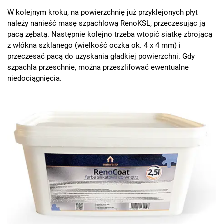
W kolejnym kroku, na powierzchnię już przyklejonych płyt
należy nanieść masę szpachlową RenoKSL, przeczesując ją
pacą zębatą. Następnie kolejno trzeba wtopić siatkę zbrojącą
z włókna szklanego (wielkość oczka ok. 4 x 4 mm) i
przeczesać pacą do uzyskania gładkiej powierzchni. Gdy
szpachla przeschnie, można przeszlifować ewentualne
niedociągnięcia.