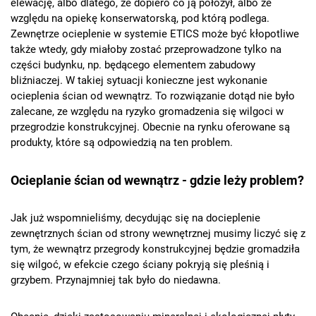
elewację, albo dlatego, że dopiero co ją położył, albo ze
względu na opiekę konserwatorską, pod którą podlega.
Zewnętrze ocieplenie w systemie ETICS może być kłopotliwe
także wtedy, gdy miałoby zostać przeprowadzone tylko na
części budynku, np. będącego elementem zabudowy
bliźniaczej. W takiej sytuacji konieczne jest wykonanie
ocieplenia ścian od wewnątrz. To rozwiązanie dotąd nie było
zalecane, ze względu na ryzyko gromadzenia się wilgoci w
przegrodzie konstrukcyjnej. Obecnie na rynku oferowane są
produkty, które są odpowiedzią na ten problem.
Ocieplanie ścian od wewnątrz - gdzie leży problem?
Jak już wspomnieliśmy, decydując się na docieplenie
zewnętrznych ścian od strony wewnętrznej musimy liczyć się z
tym, że wewnątrz przegrody konstrukcyjnej będzie gromadziła
się wilgoć, w efekcie czego ściany pokryją się pleśnią i
grzybem. Przynajmniej tak było do niedawna.