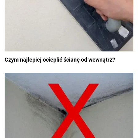
Czym najlepiej ocieplić ścianę od wewnątrz?