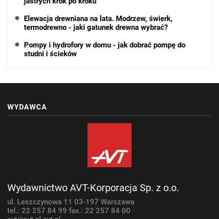
jastrych krok po kroku
Elewacja drewniana na lata. Modrzew, świerk,
termodrewno - jaki gatunek drewna wybrać?
Pompy i hydrofory w domu - jak dobrać pompę do
studni i ścieków
WYDAWCA
Wydawnictwo AVT-Korporacja Sp. z o.o.
ul. Leszczynowa 11
03-197 Warszawa
tel.: 22 257 84 99
fax.: 22 257 84 00