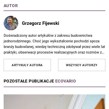
AUTOR
Grzegorz Fijewski
Doświadczony autor artykułów z zakresu budownictwa
jednorodzinnego. Choć jego wykształcenie pochodzi spoza
branży budowlanej, wiedzę techniczną zdobywał przez wiele lat
praktyki, obserwacji procesów realizacyjnych oraz rozmów z
wykonawcami i projektantami. Pasjonuje się nowoczesnymi
technologiami budowlanymi, innowacyjnymi materiałami oraz
ARTYKUŁY AUTORA
WSZYSCY AUTORZY
praktycznymi rozwiązaniami stosowanymi na placu budowy. W
swoich tekstach łączy świeże, niezależne spojrzenie z rzetelną
analizą techniczną i przystępnym językiem, tworząc treści
POZOSTAŁE PUBLIKACJE
ECOVARIO
zrozumiałe zarówno dla inwestorów indywidualnych, jak i
profesjonalistów z branży.