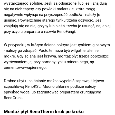
wystarczająco solidne. Jeśli są odparzone, lub jeśli znajdują
się na nich tapety, czy powłoki malarskie, które mogą
negatywnie wpłynąć na przyczepność podłoża - należy je
usunąć. Powierzchnię starego tynku trzeba oczyścić. Jeśli
znajdują się na niej grzyby lub pleśń, trzeba je usunąć, najlepiej
przy użyciu preparatu o nazwie RenoFungi.
W przypadku, w którym ściana pokryta jest tynkiem gipsowym
- należy go zdrapać. Podłoże może być wilgotne, ale nie
mokre. Gdy ściana jest krzywa, montaż płyt trzeba poprzedzić
wyrównaniem jej przy pomocy tynku mineralnego, np.
cementowo-wapiennego.
Drobne ubytki na ścianie można wypełnić zaprawą klejowo-
szpachlową RenoKSL. Mocno chłonne podłoże należy
spryskać wodą lub zagruntować preparatem gruntującym
RenoGrunt.
Montaż płyt RenoTherm krok po kroku