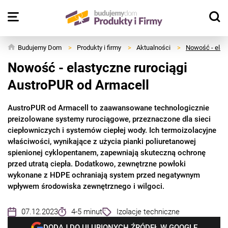
Budujemy Dom
>
Produkty i firmy
>
Aktualności
>
Nowość - elas
Nowość - elastyczne rurociągi
AustroPUR od Armacell
AustroPUR od Armacell to zaawansowane technologicznie
preizolowane systemy rurociągowe, przeznaczone dla sieci
ciepłowniczych i systemów ciepłej wody. Ich termoizolacyjne
właściwości, wynikające z użycia pianki poliuretanowej
spienionej cyklopentanem, zapewniają skuteczną ochronę
przed utratą ciepła. Dodatkowo, zewnętrzne powłoki
wykonane z HDPE ochraniają system przed negatywnym
wpływem środowiska zewnętrznego i wilgoci.
07.12.2023
4-5 minut
Izolacje techniczne
DODAJ DO ULUBIONYCH ŹRÓDEŁ W GOOGLE