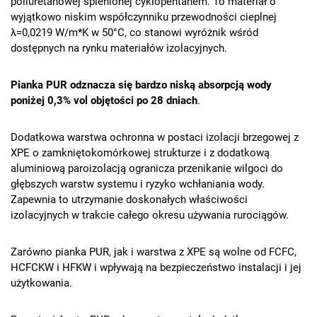
poliuretanowej spienionej cyklopentanem. To materiał o
wyjątkowo niskim współczynniku przewodności cieplnej
λ=0,0219 W/m*K w 50°C, co stanowi wyróżnik wśród
dostępnych na rynku materiałów izolacyjnych.
Pianka PUR odznacza się bardzo niską absorpcją wody
poniżej 0,3% vol objętości po 28 dniach
.
Dodatkowa warstwa ochronna w postaci izolacji brzegowej z
XPE o zamkniętokomórkowej strukturze i z dodatkową
aluminiową paroizolacją ogranicza przenikanie wilgoci do
głębszych warstw systemu i ryzyko wchłaniania wody.
Zapewnia to utrzymanie doskonałych właściwości
izolacyjnych w trakcie całego okresu używania rurociągów.
Zarówno pianka PUR, jak i warstwa z XPE są wolne od FCFC,
HCFCKW i HFKW i wpływają na bezpieczeństwo instalacji i jej
użytkowania.