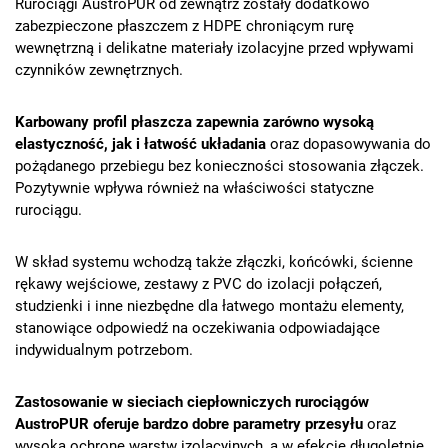
Rurociągi AustroPUR od zewnątrz zostały dodatkowo
zabezpieczone płaszczem z HDPE chroniącym rurę
wewnętrzną i delikatne materiały izolacyjne przed wpływami
czynników zewnętrznych.
Karbowany profil płaszcza zapewnia zarówno wysoką
elastyczność, jak i łatwość układania
oraz dopasowywania do
pożądanego przebiegu bez konieczności stosowania złączek.
Pozytywnie wpływa również na właściwości statyczne
rurociągu.
W skład systemu wchodzą także złączki, końcówki, ścienne
rękawy wejściowe, zestawy z PVC do izolacji połączeń,
studzienki i inne niezbędne dla łatwego montażu elementy,
stanowiące odpowiedź na oczekiwania odpowiadające
indywidualnym potrzebom.
Zastosowanie w sieciach ciepłowniczych rurociągów
AustroPUR oferuje bardzo dobre parametry przesyłu
oraz
wysoką ochronę warstw izolacyjnych, a w efekcie długoletnie,