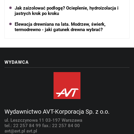
Jak zaizolować podłogę? Ocieplenie, hydroizolacja i
jastrych krok po kroku
Elewacja drewniana na lata. Modrzew, świerk,
termodrewno - jaki gatunek drewna wybrać?
WYDAWCA
Wydawnictwo AVT-Korporacja Sp. z o.o.
ul. Leszczynowa 11
03-197 Warszawa
tel.: 22 257 84 99
fax.: 22 257 84 00
avt@avt.pl
avt.pl