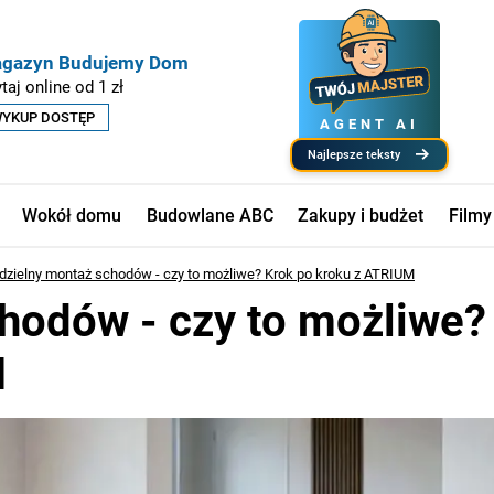
gazyn Budujemy Dom
taj online od 1 zł
YKUP DOSTĘP
AGENT AI
najlepsze teksty
Wokół domu
Budowlane ABC
Zakupy i budżet
Filmy
zielny montaż schodów - czy to możliwe? Krok po kroku z ATRIUM
hodów - czy to możliwe?
M