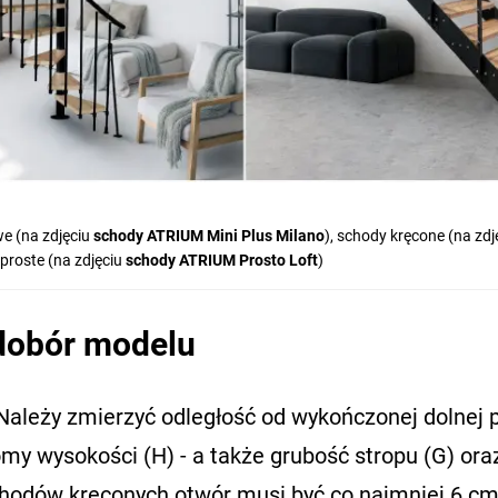
we (na zdjęciu
schody ATRIUM Mini Plus Milano
), schody kręcone (na zdj
 proste (na zdjęciu
schody ATRIUM Prosto Loft
)
 dobór modelu
Należy zmierzyć odległość od wykończonej dolnej 
omy wysokości (H) - a także grubość stropu (G) ora
chodów kręconych otwór musi być co najmniej 6 c