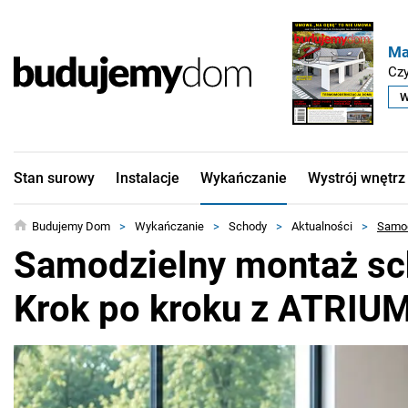
Ma
Czy
W
Stan surowy
Instalacje
Wykańczanie
Wystrój wnętrz
Budujemy Dom
>
Wykańczanie
>
Schody
>
Aktualności
>
Samod
Samodzielny montaż sc
Krok po kroku z ATRIU