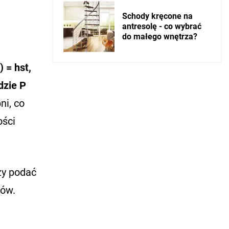
Schody kręcone na
antresolę - co wybrać
do małego wnętrza?
 = hst,
dzie P
ni, co
ości
zy podać
tów.