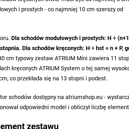
owych i prostych - co najmniej 10 cm szerszy od
zoru.
Dla schodów modułowych i prostych: H ÷ (n+1)
 stopnia. Dla schodów kręconych: H ÷ hst = n + P, g
80 cm typowy zestaw ATRIUM Mini zawiera 11 stop
odach kręconych ATRIUM System o tej samej wysok
, co przekłada się na 13 stopni i podest.
tor schodów dostępny na atriumshop.eu - wystarc
nował odpowiedni model i obliczył liczbę elemen
element zestawu