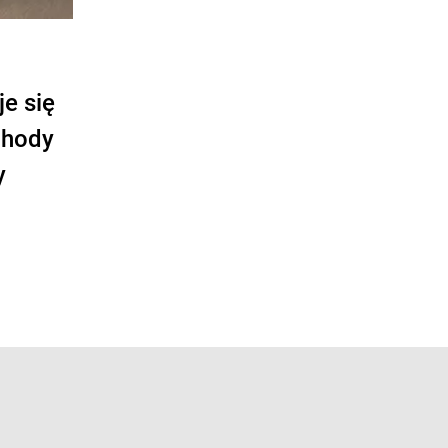
e się
chody
y