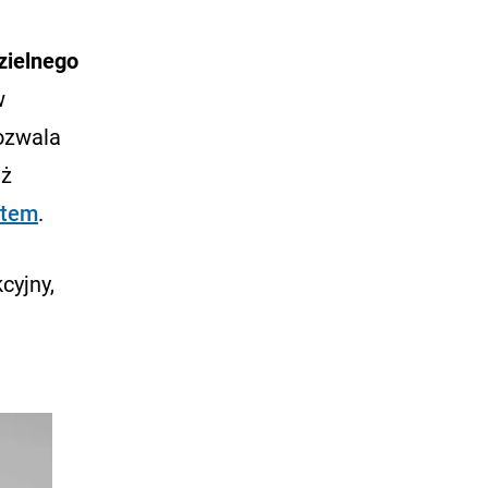
zielnego
w
pozwala
eż
stem
.
cyjny,