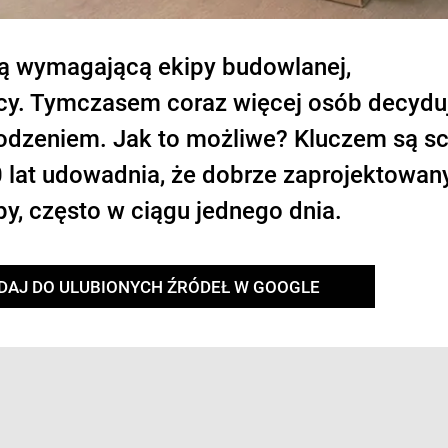
ją wymagającą ekipy budowlanej,
racy. Tymczasem coraz więcej osób decyduj
owodzeniem. Jak to możliwe? Kluczem są s
lat udowadnia, że dobrze zaprojektowan
y, często w ciągu jednego dnia.
DAJ DO ULUBIONYCH ŹRÓDEŁ W GOOGLE