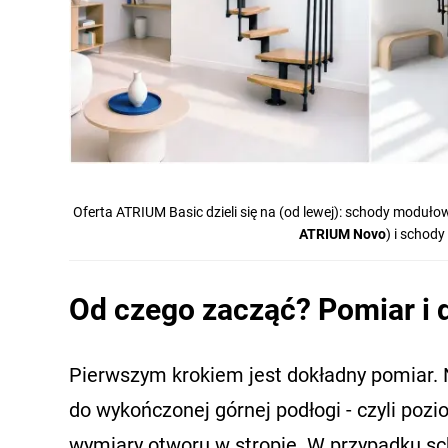
Oferta ATRIUM Basic dzieli się na (od lewej): schody moduło
ATRIUM Novo
) i schody
Od czego zacząć? Pomiar i
Pierwszym krokiem jest dokładny pomiar. 
do wykończonej górnej podłogi - czyli pozi
wymiary otworu w stropie. W przypadku s