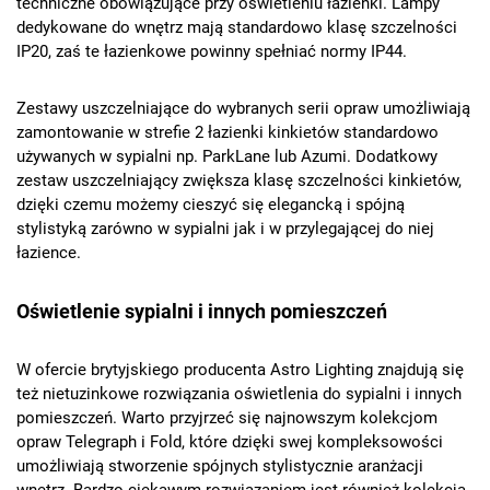
techniczne obowiązujące przy oświetleniu łazienki. Lampy
dedykowane do wnętrz mają standardowo klasę szczelności
IP20, zaś te łazienkowe powinny spełniać normy IP44.
Zestawy uszczelniające do wybranych serii opraw umożliwiają
zamontowanie w strefie 2 łazienki kinkietów standardowo
używanych w sypialni np. ParkLane lub Azumi. Dodatkowy
zestaw uszczelniający zwiększa klasę szczelności kinkietów,
dzięki czemu możemy cieszyć się elegancką i spójną
stylistyką zarówno w sypialni jak i w przylegającej do niej
łazience.
Oświetlenie sypialni i innych pomieszczeń
W ofercie brytyjskiego producenta Astro Lighting znajdują się
też nietuzinkowe rozwiązania oświetlenia do sypialni i innych
pomieszczeń. Warto przyjrzeć się najnowszym kolekcjom
opraw Telegraph i Fold, które dzięki swej kompleksowości
umożliwiają stworzenie spójnych stylistycznie aranżacji
wnętrz. Bardzo ciekawym rozwiązaniem jest również kolekcja