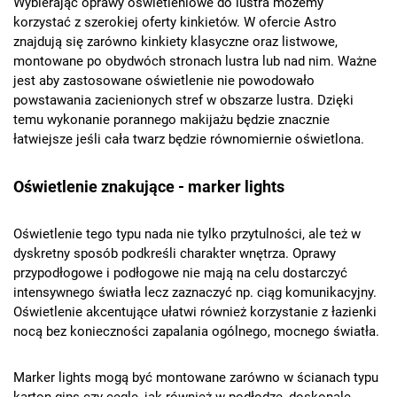
Wybierając oprawy oświetleniowe do lustra możemy
korzystać z szerokiej oferty kinkietów. W ofercie Astro
znajdują się zarówno kinkiety klasyczne oraz listwowe,
montowane po obydwóch stronach lustra lub nad nim. Ważne
jest aby zastosowane oświetlenie nie powodowało
powstawania zacienionych stref w obszarze lustra. Dzięki
temu wykonanie porannego makijażu będzie znacznie
łatwiejsze jeśli cała twarz będzie równomiernie oświetlona.
Oświetlenie znakujące - marker lights
Oświetlenie tego typu nada nie tylko przytulności, ale też w
dyskretny sposób podkreśli charakter wnętrza. Oprawy
przypodłogowe i podłogowe nie mają na celu dostarczyć
intensywnego światła lecz zaznaczyć np. ciąg komunikacyjny.
Oświetlenie akcentujące ułatwi również korzystanie z łazienki
nocą bez konieczności zapalania ogólnego, mocnego światła.
Marker lights mogą być montowane zarówno w ścianach typu
karton-gips czy cegle, jak również w podłodze, doskonale