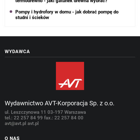
termodrewno - jaki gatunek drewna wybrać?
Pompy i hydrofory w domu - jak dobrać pompę do
studni i ścieków
WYDAWCA
Wydawnictwo AVT-Korporacja Sp. z o.o.
ul. Leszczynowa 11
03-197 Warszawa
tel.: 22 257 84 99
fax.: 22 257 84 00
avt@avt.pl
avt.pl
O NAS