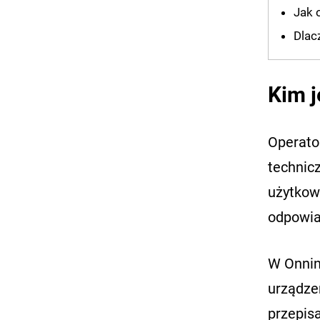
Jak 
Dlac
Kim j
Operat
technic
użytkow
odpowia
W Onnine
urządze
przepis