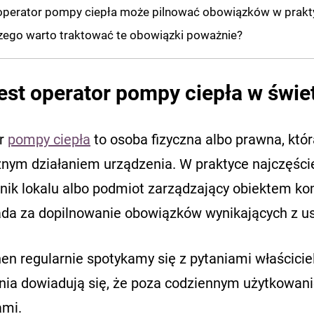
operator pompy ciepła może pilnować obowiązków w prakt
zego warto traktować te obowiązki poważnie?
est operator pompy ciepła w świe
or
pompy ciepła
to osoba fizyczna albo prawna, któ
znym działaniem urządzenia. W praktyce najczęście
nik lokalu albo podmiot zarządzający obiektem ko
da za dopilnowanie obowiązków wynikających z u
n regularnie spotykamy się z pytaniami właściciel
nia dowiadują się, że poza codziennym użytkowan
ami.