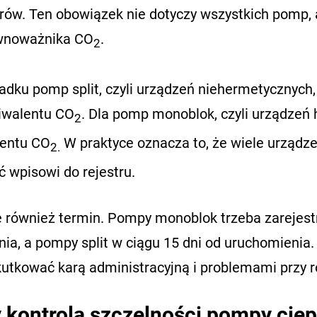
ów. Ten obowiązek nie dotyczy wszystkich pomp, al
wnoważnika CO
.
2
adku pomp split, czyli urządzeń niehermetycznych
iwalentu CO
. Dla pomp monoblok, czyli urządzeń
2
entu CO
W praktyce oznacza to, że wiele urządz
2.
 wpisowi do rejestru.
ię również termin. Pompy monoblok trzeba zarejest
nia, a pompy split w ciągu 15 dni od uruchomienia
utkować karą administracyjną i problemami przy ro
 kontrola szczelności pompy cie