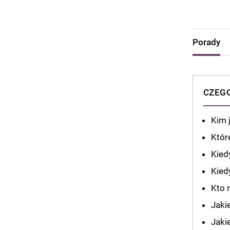
Porady
CZEGO
Kim 
Któr
Kied
Kied
Kto 
Jaki
Jakie