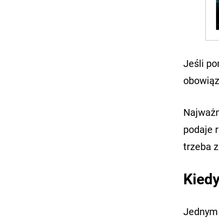
Jeśli p
obowiązk
Najważn
podaje r
trzeba 
Kiedy
Jednym 