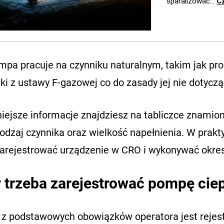
ompa pracuje na czynniku naturalnym, takim jak pr
i z ustawy F-gazowej co do zasady jej nie dotyczą
iejsze informacje znajdziesz na tabliczce znamio
odzaj czynnika oraz wielkość napełnienia. W prakt
zarejestrować urządzenie w CRO i wykonywać okres
 trzeba zarejestrować pompę cie
z podstawowych obowiązków operatora jest rejest