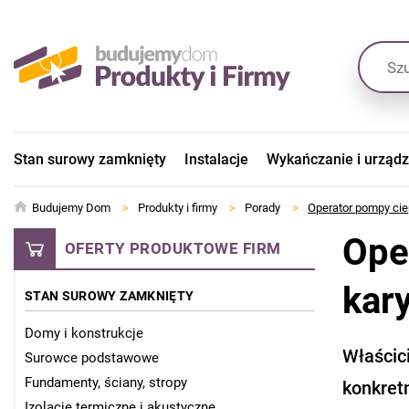
Stan surowy zamknięty
Instalacje
Wykańczanie i urząd
Budujemy Dom
>
Produkty i firmy
>
Porady
>
Operator pompy ciep
Ope
OFERTY PRODUKTOWE FIRM
kar
STAN SUROWY ZAMKNIĘTY
Domy i konstrukcje
Właścici
Surowce podstawowe
Fundamenty, ściany, stropy
konkret
Izolacje termiczne i akustyczne