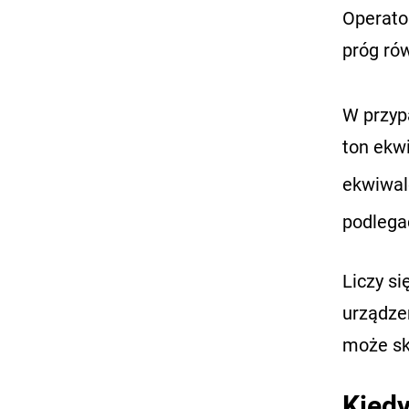
Operator
próg ró
W przyp
ton ekw
ekwiwal
podlegać
Liczy s
urządze
może sk
Kiedy