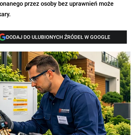
 wykonanego przez osoby bez uprawnień może
kary.
DODAJ DO ULUBIONYCH ŹRÓDEŁ W GOOGLE