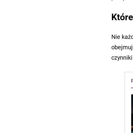
Które
Nie każ
obejmuj
czynniki