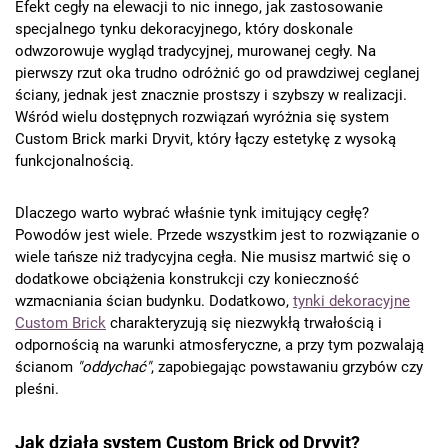
Efekt cegły na elewacji to nic innego, jak zastosowanie
specjalnego tynku dekoracyjnego, który doskonale
odwzorowuje wygląd tradycyjnej, murowanej cegły. Na
pierwszy rzut oka trudno odróżnić go od prawdziwej ceglanej
ściany, jednak jest znacznie prostszy i szybszy w realizacji.
Wśród wielu dostępnych rozwiązań wyróżnia się system
Custom Brick marki Dryvit, który łączy estetykę z wysoką
funkcjonalnością.
Dlaczego warto wybrać właśnie tynk imitujący cegłę?
Powodów jest wiele. Przede wszystkim jest to rozwiązanie o
wiele tańsze niż tradycyjna cegła. Nie musisz martwić się o
dodatkowe obciążenia konstrukcji czy konieczność
wzmacniania ścian budynku. Dodatkowo,
tynki dekoracyjne
Custom Brick
charakteryzują się niezwykłą trwałością i
odpornością na warunki atmosferyczne, a przy tym pozwalają
ścianom
"oddychać"
, zapobiegając powstawaniu grzybów czy
pleśni.
Jak działa system Custom Brick od Dryvit?