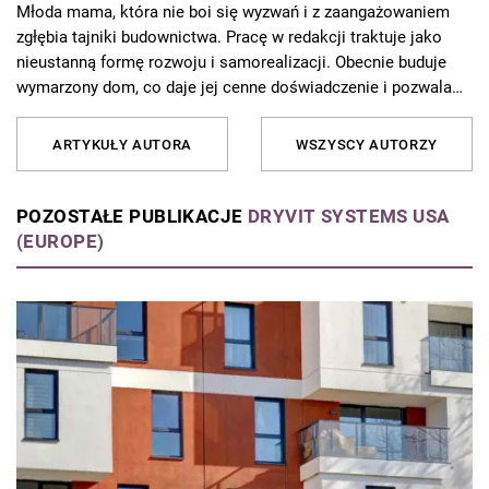
Młoda mama, która nie boi się wyzwań i z zaangażowaniem
zgłębia tajniki budownictwa. Pracę w redakcji traktuje jako
nieustanną formę rozwoju i samorealizacji. Obecnie buduje
wymarzony dom, co daje jej cenne doświadczenie i pozwala
jeszcze lepiej rozumieć potrzeby czytelników. Od 10 lat
związana z Grupą AVT, gdzie redaguje artykuły i porady
ARTYKUŁY AUTORA
WSZYSCY AUTORZY
dotyczące budownictwa, remontów i aranżacji wnętrz. Z pasją
dzieli się wiedzą z czytelnikami, tłumacząc skomplikowane
zagadnienia w przystępny sposób. Poza pracą najchętniej
POZOSTAŁE PUBLIKACJE
DRYVIT SYSTEMS USA
spędza czas z rodziną podczas weekendowych wycieczek.
(EUROPE)