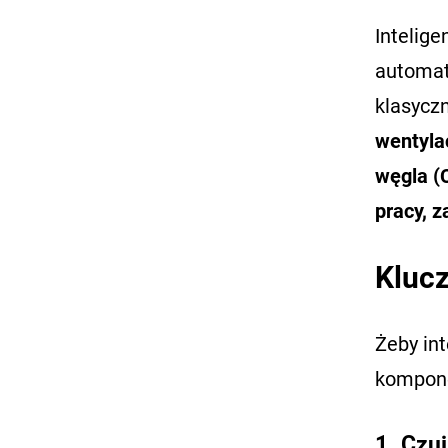
Intelig
automat
klasyczn
wentylac
węgla (
pracy, 
Klucz
Żeby int
kompon
1. Czuj