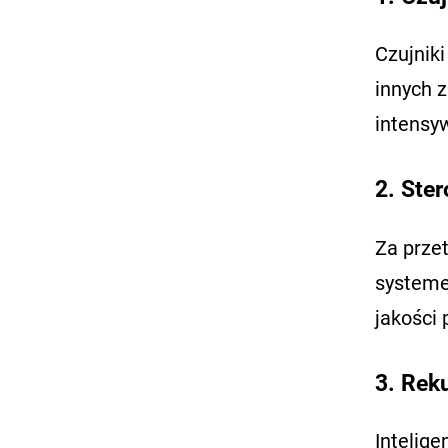
Czujnik
innych z
intensy
2. Ste
Za prze
systeme
jakości
3. Rek
Intelig