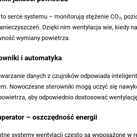
i to serce systemu – monitorują stężenie CO₂, pozi
anieczyszczeń. Dzięki nim wentylacja wie, kiedy n
wność wymiany powietrza.
rowniki i automatyka
twarzanie danych z czujników odpowiada inteligent
m. Nowoczesne sterowniki mogą uczyć się nawyk
 powietrza, aby odpowiednio dostosować wentylację
uperator – oszczędność energii
entne systemy wentylacji często są wyposażone w re