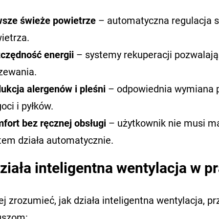
sze świeże powietrze
– automatyczna regulacja s
ietrza.
czędność energii
– systemy rekuperacji pozwalają 
zewania.
ukcja alergenów i pleśni
– odpowiednia wymiana p
goci i pyłków.
fort bez ręcznej obsługi
– użytkownik nie musi ma
tem działa automatycznie.
ziała inteligentna wentylacja w p
ej zrozumieć, jak działa inteligentna wentylacja, p
uszom: