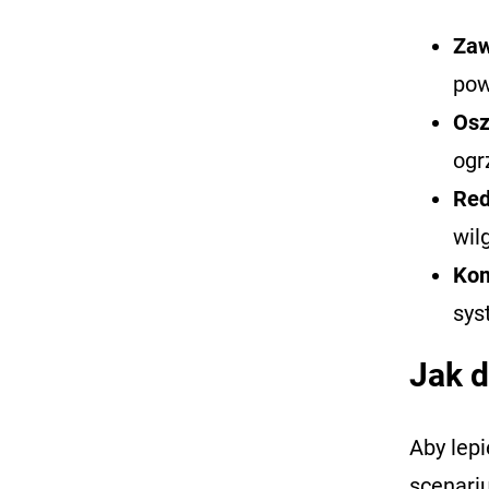
Zaw
pow
Osz
ogr
Red
wil
Kom
sys
Jak d
Aby lepi
scenari