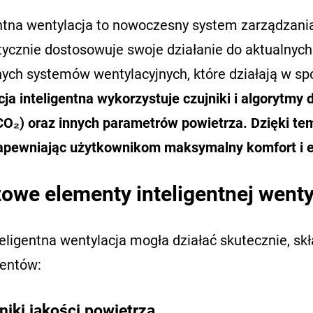
entna wentylacja to nowoczesny system zarządzania
ycznie dostosowuje swoje działanie do aktualnyc
ych systemów wentylacyjnych, które działają w spo
ja inteligentna wykorzystuje czujniki i algorytmy
CO₂) oraz innych parametrów powietrza. Dzięki t
zapewniając użytkownikom maksymalny komfort i 
owe elementy inteligentnej wenty
eligentna wentylacja mogła działać skutecznie, sk
entów:
niki jakości powietrza