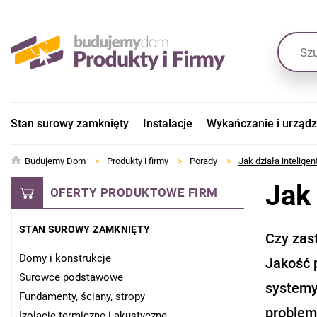
Stan surowy zamknięty
Instalacje
Wykańczanie i urząd
Budujemy Dom
>
Produkty i firmy
>
Porady
>
Jak działa intelige
Jak 
OFERTY PRODUKTOWE FIRM
STAN SUROWY ZAMKNIĘTY
Czy zas
Domy i konstrukcje
Jakość 
Surowce podstawowe
systemy
Fundamenty, ściany, stropy
problem
Izolacje termiczne i akustyczne