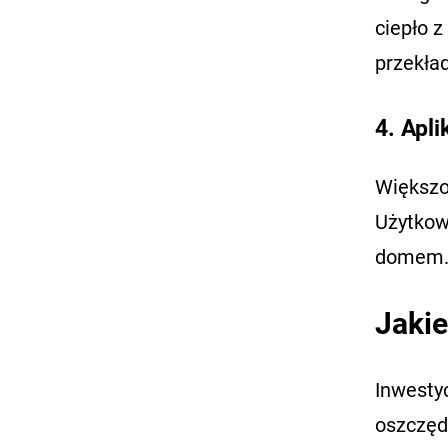
ciepło z
przekład
4. Apli
Większo
Użytkow
domem
Jakie
Inwestyc
oszczęd