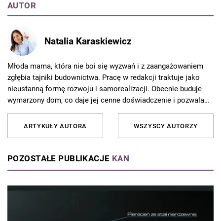
AUTOR
Natalia Karaskiewicz
Młoda mama, która nie boi się wyzwań i z zaangażowaniem
zgłębia tajniki budownictwa. Pracę w redakcji traktuje jako
nieustanną formę rozwoju i samorealizacji. Obecnie buduje
wymarzony dom, co daje jej cenne doświadczenie i pozwala
jeszcze lepiej rozumieć potrzeby czytelników. Od 10 lat
związana z Grupą AVT, gdzie redaguje artykuły i porady
ARTYKUŁY AUTORA
WSZYSCY AUTORZY
dotyczące budownictwa, remontów i aranżacji wnętrz. Z pasją
dzieli się wiedzą z czytelnikami, tłumacząc skomplikowane
zagadnienia w przystępny sposób. Poza pracą najchętniej
POZOSTAŁE PUBLIKACJE
KAN
spędza czas z rodziną podczas weekendowych wycieczek.