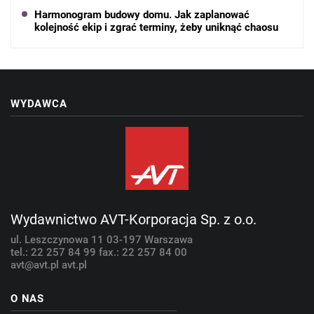
Harmonogram budowy domu. Jak zaplanować
kolejność ekip i zgrać terminy, żeby uniknąć chaosu
WYDAWCA
Wydawnictwo AVT-Korporacja Sp. z o.o.
ul. Leszczynowa 11
03-197 Warszawa
tel.: 22 257 84 99
fax.: 22 257 84 00
avt@avt.pl
avt.pl
O NAS