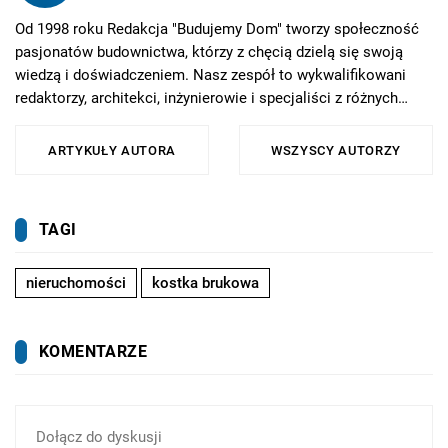
Od 1998 roku Redakcja "Budujemy Dom" tworzy społeczność
pasjonatów budownictwa, którzy z chęcią dzielą się swoją
wiedzą i doświadczeniem. Nasz zespół to wykwalifikowani
redaktorzy, architekci, inżynierowie i specjaliści z różnych
dziedzin budownictwa, którzy stale poszerzają swoją wiedzę i
śledzą najnowsze trendy.
ARTYKUŁY AUTORA
WSZYSCY AUTORZY
TAGI
nieruchomości
kostka brukowa
KOMENTARZE