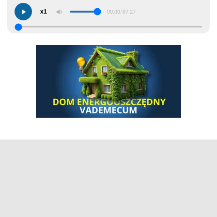
x1
00:00
/
07:27