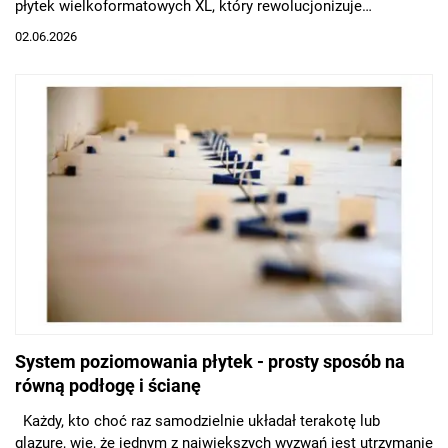
płytek wielkoformatowych XL, który rewolucjonizuje
dotychczasowe podejście do prac glazurniczych.
02.06.2026
System poziomowania płytek - prosty sposób na
równą podłogę i ścianę
Każdy, kto choć raz samodzielnie układał terakotę lub
glazurę, wie, że jednym z największych wyzwań jest utrzymanie