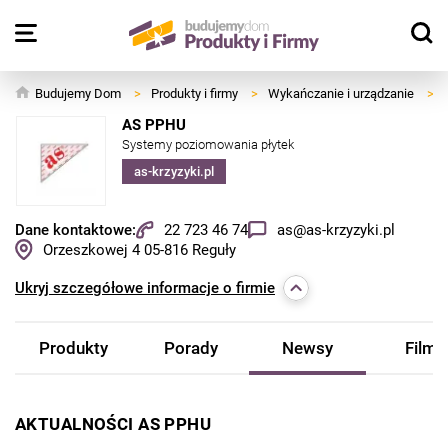
Budujemy Dom
>
Produkty i firmy
>
Wykańczanie i urządzanie
>
AS PPHU
Systemy poziomowania płytek
as-krzyzyki.pl
Dane kontaktowe:
22 723 46 74
as@as-krzyzyki.pl
Orzeszkowej 4
05-816
Reguły
Ukryj
szczegółowe informacje o firmie
Produkty
Porady
Newsy
Filmy
AKTUALNOŚCI AS PPHU