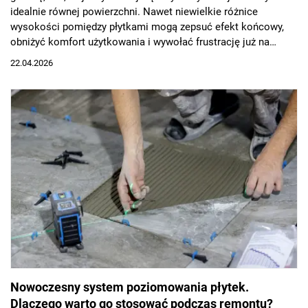
idealnie równej powierzchni. Nawet niewielkie różnice
wysokości pomiędzy płytkami mogą zepsuć efekt końcowy,
obniżyć komfort użytkowania i wywołać frustrację już na
etapie prac. Właśnie dlatego system poziomowania płytek stał
22.04.2026
się rozwiązaniem, po które coraz częściej sięgają nie tylko
fachowcy, ale również osoby wykonujące remont
samodzielnie.
Nowoczesny system poziomowania płytek.
Dlaczego warto go stosować podczas remontu?