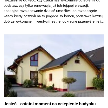
Niezależnie od tego, czy czeka nas wykonanie ocieplenia od
podstaw, czy tylko renowacja już istniejącej elewacji,
spokojne rozplanowanie działań umożliwi ich rozpoczęcie
wtedy kiedy pozwoli na to pogoda. W końcu, podstawą każdej
dobrze wykonanej inwestycji jest jej dokładne przemyślenie i
wybór najlepszych rozwiązań. Ocieplenie fasady domu to
inwestycja na lata, dlatego też warto wcześniej ją
przeanalizować.
Jesień - ostatni moment na ocieplenie budynku