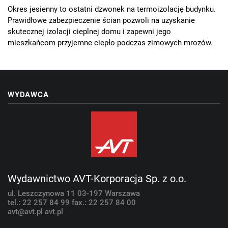
Okres jesienny to ostatni dzwonek na termoizolację budynku.
Prawidłowe zabezpieczenie ścian pozwoli na uzyskanie
skutecznej izolacji cieplnej domu i zapewni jego
mieszkańcom przyjemne ciepło podczas zimowych mrozów.
WYDAWCA
Wydawnictwo AVT-Korporacja Sp. z o.o.
ul. Leszczynowa 11
03-197 Warszawa
tel.: 22 257 84 99
fax.: 22 257 84 00
avt@avt.pl
avt.pl