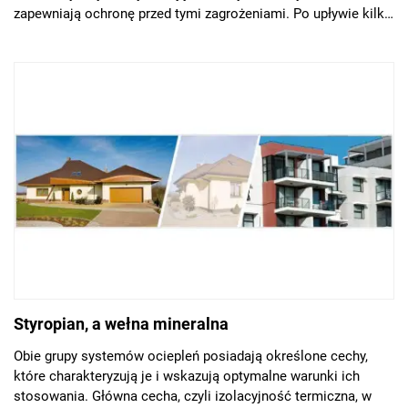
zapewniają ochronę przed tymi zagrożeniami. Po upływie kilku
sezonów warto jednak sprawdzić stan elewacji – przeglądu i
ewentualnej naprawy najlepiej dokonać po okresie zimowym.
Styropian, a wełna mineralna
Obie grupy systemów ociepleń posiadają określone cechy,
które charakteryzują je i wskazują optymalne warunki ich
stosowania. Główna cecha, czyli izolacyjność termiczna, w