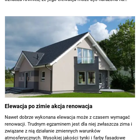
rozwój grzybów i pleśni. Obecnie na rynku dostępne są jednak
rozwiązania, które pozwalają cieszyć się zarówno urokiem
zieleni, jak i estetyką fasady domu.
Elewacja po zimie akcja renowacja
Nawet dobrze wykonana elewacja może z czasem wymagać
renowacji. Trudnym egzaminem jest dla niej zwłaszcza zima i
związane z nią działanie zmiennych warunków
atmosferycznych. Wysokiej jakości tynki i farby fasadowe