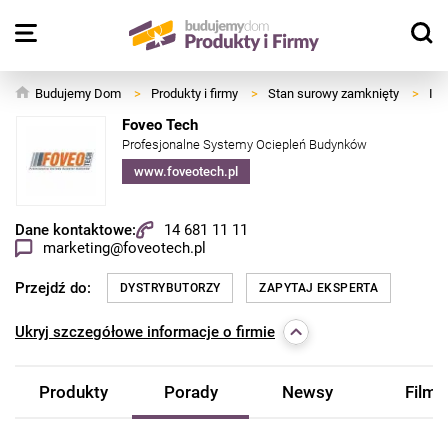
Budujemy Dom
>
Produkty i firmy
>
Stan surowy zamknięty
>
Izo
Foveo Tech
Profesjonalne Systemy Ociepleń Budynków
www.foveotech.pl
Dane kontaktowe:
14 681 11 11
marketing@foveotech.pl
Przejdź do:
DYSTRYBUTORZY
ZAPYTAJ EKSPERTA
Ukryj
szczegółowe informacje o firmie
Produkty
Porady
Newsy
Filmy