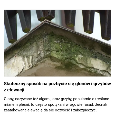
widać jednak upływ czasu i zabrudzenia. Z pomocą przychodzą
wówczas nowoczesne rozwiązania, których zastosowanie
sprawia, że obiekt znów może wyglądać jak nowy.
Skuteczny sposób na pozbycie się glonów i grzybów
z elewacji
Glony, nazywane też algami, oraz grzyby, popularnie określane
mianem pleśni, to często spotykani wrogowie fasad. Jednak
zaatakowaną elewację da się oczyścić i zabezpieczyć.