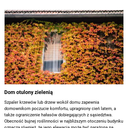
Dom otulony zielenią
Szpaler krzewów lub drzew wokół domu zapewnia
domownikom poczucie komfortu, upragniony cień latem, a
także ograniczenie hałasów dobiegających z sąsiedztwa.
Obecność bujnej roślinności w najbliższym otoczeniu budynku
oznacza również, że jego elewacja może być narażona na