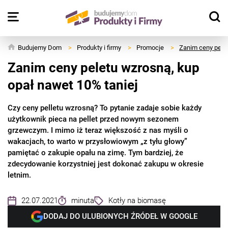
Budujemy Dom
>
Produkty i firmy
>
Promocje
>
Zanim ceny pelet
Zanim ceny peletu wzrosną, kup
opał nawet 10% taniej
Czy ceny pelletu wzrosną? To pytanie zadaje sobie każdy
użytkownik pieca na pellet przed nowym sezonem
grzewczym. I mimo iż teraz większość z nas myśli o
wakacjach, to warto w przysłowiowym „z tyłu głowy”
pamiętać o zakupie opału na zimę. Tym bardziej, że
zdecydowanie korzystniej jest dokonać zakupu w okresie
letnim.
22.07.2021
minuta
Kotły na biomasę
DODAJ DO ULUBIONYCH ŹRÓDEŁ W GOOGLE