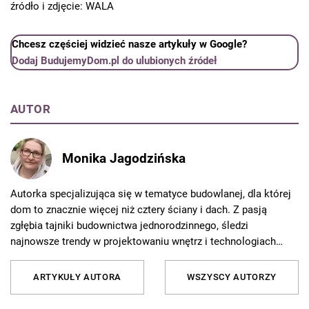
źródło i zdjęcie: WALA
Chcesz częściej widzieć nasze artykuły w Google?
Dodaj BudujemyDom.pl do ulubionych źródeł
AUTOR
Monika Jagodzińska
Autorka specjalizująca się w tematyce budowlanej, dla której
dom to znacznie więcej niż cztery ściany i dach. Z pasją
zgłębia tajniki budownictwa jednorodzinnego, śledzi
najnowsze trendy w projektowaniu wnętrz i technologiach
budowlanych, a skomplikowane zagadnienia techniczne potrafi
przekładać na język zrozumiały dla każdego inwestora. Jej
ARTYKUŁY AUTORA
WSZYSCY AUTORZY
teksty łączą wiedzę ekspercką z praktycznymi poradami,
pomagając czytelnikom podejmować świadome decyzje na