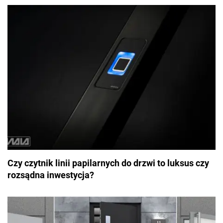
Czy czytnik linii papilarnych do drzwi to luksus czy
rozsądna inwestycja?