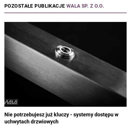
każdym etapie budowy i wykończenia domu.
POZOSTAŁE PUBLIKACJE
WALA SP. Z O.O.
Nie potrzebujesz już kluczy - systemy dostępu w
uchwytach drzwiowych