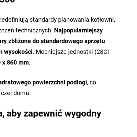
redefiniują standardy planowania kotłowni,
zczeń technicznych.
Najpopularniejszy
ry zbliżone do standardowego sprzętu
m wysokości.
Mocniejsze jednostki (28CI
0 x 860 mm
.
wadratowego powierzchni podłogi
, co
rczej domu.
a, aby zapewnić wygodny