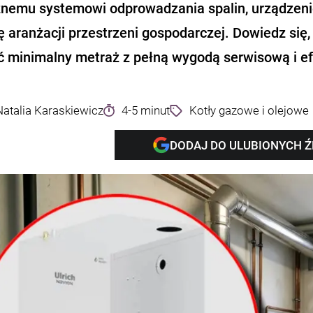
znemu systemowi odprowadzania spalin, urządzeni
 aranżacji przestrzeni gospodarczej. Dowiedz się
ć minimalny metraż z pełną wygodą serwisową i e
Natalia Karaskiewicz
4-5 minut
Kotły gazowe i olejowe
DODAJ DO ULUBIONYCH 