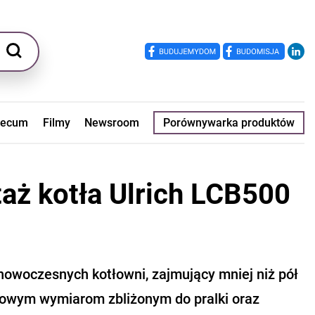
ecum
Filmy
Newsroom
Porównywarka produktów
taż kotła Ulrich LCB500
nowoczesnych kotłowni, zajmujący mniej niż pół
towym wymiarom zbliżonym do pralki oraz