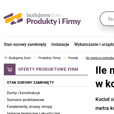
Stan surowy zamknięty
Instalacje
Wykańczanie i urząd
Budujemy Dom
>
Produkty i firmy
>
Porady
>
Ile miejsca potrzeb
Ile
OFERTY PRODUKTOWE FIRM
w k
STAN SUROWY ZAMKNIĘTY
Domy i konstrukcje
Kocioł 
Surowce podstawowe
Fundamenty, ściany, stropy
metra k
Izolacje termiczne i akustyczne