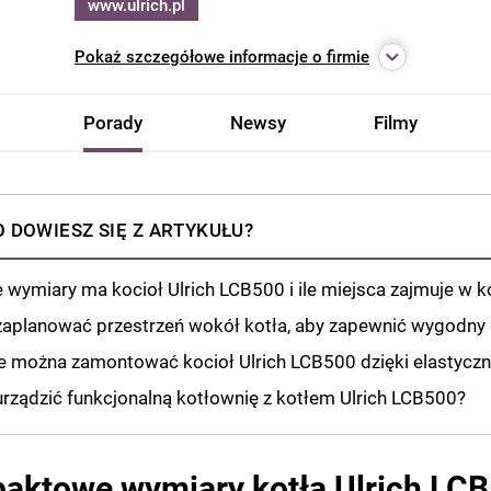
www.ulrich.pl
Pokaż
szczegółowe informacje o firmie
Porady
Newsy
Filmy
 DOWIESZ SIĘ Z ARTYKUŁU?
e wymiary ma kocioł Ulrich LCB500 i ile miejsca zajmuje w k
zaplanować przestrzeń wokół kotła, aby zapewnić wygodny
e można zamontować kocioł Ulrich LCB500 dzięki elastyc
urządzić funkcjonalną kotłownię z kotłem Ulrich LCB500?
aktowe wymiary kotła Ulrich LC