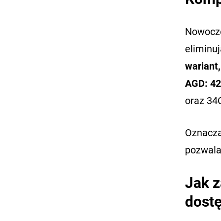
Nowocz
eliminu
wariant
AGD: 42
oraz 34C
Oznacza
pozwala
Jak z
dost