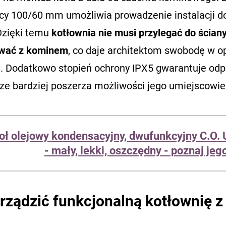
icy 100/60 mm umożliwia prowadzenie instalacji 
 Dzięki temu
kotłownia nie musi przylegać do ścian
wać z kominem
, co daje architektom swobodę w o
. Dodatkowo stopień ochrony IPX5 gwarantuje odpo
cze bardziej poszerza możliwości jego umiejscowie
oł olejowy kondensacyjny, dwufunkcyjny C.O.
- mały, lekki, oszczędny - poznaj je
rządzić funkcjonalną kotłownię z