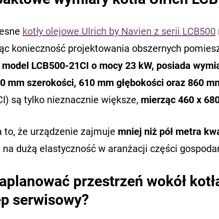
esne
kotły olejowe Ulrich by Navien z serii LCB500
jąc konieczność projektowania obszernych pomies
, model LCB500-21CI o mocy 23 kW, posiada wymia
0 mm szerokości, 610 mm głębokości oraz 860 m
I) są tylko nieznacznie większe,
mierząc 460 x 68
 to, że urządzenie zajmuje
mniej niż pół metra k
 na dużą elastyczność w aranżacji części gospoda
aplanować przestrzeń wokół kotł
ęp serwisowy?