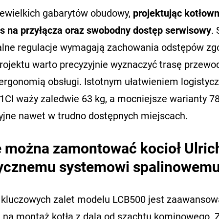
ewielkich gabarytów obudowy,
projektując kotłow
s na przyłącza oraz swobodny dostęp serwisowy
.
lne regulacje wymagają zachowania odstępów zgo
projektu warto precyzyjnie wyznaczyć trasę przew
 ergonomią obsługi. Istotnym ułatwieniem logistyc
1CI waży zaledwie 63 kg, a mocniejsze warianty 78
cyjne nawet w trudno dostępnych miejscach.
 można zamontować kocioł Ulric
tycznemu systemowi spalinowem
 kluczowych zalet modelu LCB500 jest zaawansowa
 na montaż kotła z dala od szachtu kominowego.