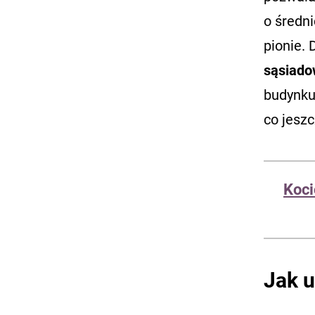
o średn
pionie.
sąsiado
budynku
co jesz
Koci
Jak u