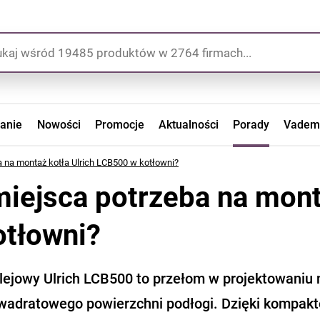
zanie
Nowości
Promocje
Aktualności
Porady
Vadem
a na montaż kotła Ulrich LCB500 w kotłowni?
 miejsca potrzeba na mon
otłowni?
olejowy Ulrich LCB500 to przełom w projektowaniu 
wadratowego powierzchni podłogi. Dzięki kompak