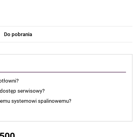
Do pobrania
otłowni?
 dostęp serwisowy?
znemu systemowi spalinowemu?
B500