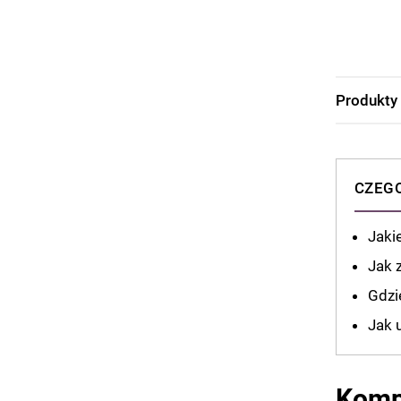
Produkty
CZEGO
Jaki
Jak 
Gdzi
Jak 
Komp