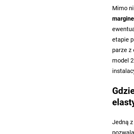
Mimo ni
margine
ewentua
etapie 
parze z
model 2
instala
Gdzie
elas
Jedną z
pozwala