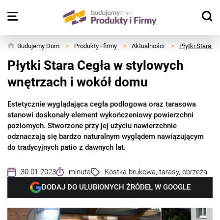
Budujemy Dom
>
Produkty i firmy
>
Aktualności
>
Płytki Stara 
Płytki Stara Cegła w stylowych
wnętrzach i wokół domu
Estetycznie wyglądająca cegła podłogowa oraz tarasowa
stanowi doskonały element wykończeniowy powierzchni
poziomych. Stworzone przy jej użyciu nawierzchnie
odznaczają się bardzo naturalnym wyglądem nawiązującym
do tradycyjnych patio z dawnych lat.
30.01.2023
minuta
Kostka brukowa, tarasy, obrzeża
DODAJ DO ULUBIONYCH ŹRÓDEŁ W GOOGLE