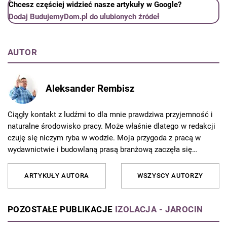
Chcesz częściej widzieć nasze artykuły w Google?
Dodaj BudujemyDom.pl do ulubionych źródeł
AUTOR
Aleksander Rembisz
Ciągły kontakt z ludźmi to dla mnie prawdziwa przyjemność i
naturalne środowisko pracy. Może właśnie dlatego w redakcji
czuję się niczym ryba w wodzie. Moja przygoda z pracą w
wydawnictwie i budowlaną prasą branżową zaczęła się
całkiem niewinnie - ponad 20 lat temu - jeszcze na studiach. I
tak oto inżynier budowlany został redaktorem. Początkowo
ARTYKUŁY AUTORA
WSZYSCY AUTORZY
zakres moich obowiązków obejmował przygotowanie do
druku wydań branżowych, ale wraz z rozwojem mediów
musiałem siłą rzeczy przebranżowić się na copywritera,
POZOSTAŁE PUBLIKACJE
IZOLACJA - JAROCIN
moderatora forum branżowego i administratora profili