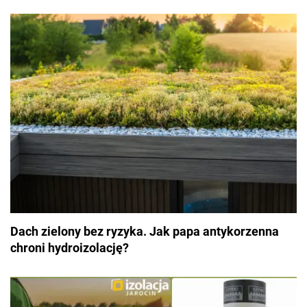
redakcyjnych na platformach SM. Znajdziecie mnie na
Facebook - Budomisja Złote Porady Budowlańców, Linkedin -
Grupa Budujemy Dom, forum.budujemydom.pl, oraz ślad po
mnie na portalach budujemydom.pl i budownictwob2b.pl.
Dach zielony bez ryzyka. Jak papa antykorzenna
chroni hydroizolację?