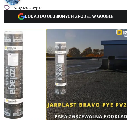
Papy izolacyjne
DODAJ DO ULUBIONYCH ŹRÓDEŁ W GOOGLE