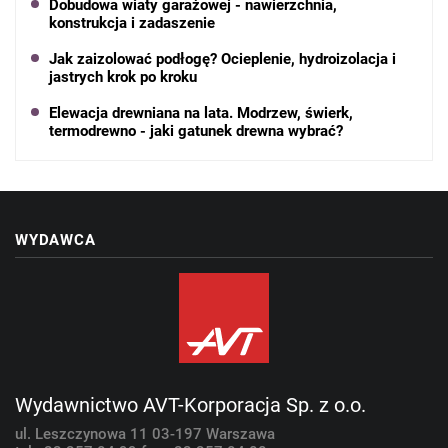
Dobudowa wiaty garażowej - nawierzchnia,
konstrukcja i zadaszenie
Jak zaizolować podłogę? Ocieplenie, hydroizolacja i
jastrych krok po kroku
Elewacja drewniana na lata. Modrzew, świerk,
termodrewno - jaki gatunek drewna wybrać?
WYDAWCA
Wydawnictwo AVT-Korporacja Sp. z o.o.
ul. Leszczynowa 11
03-197 Warszawa