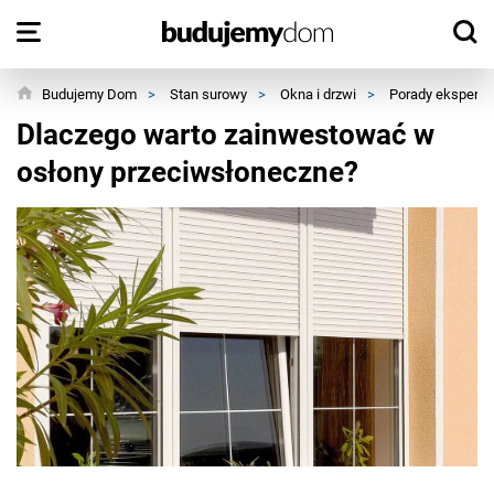
Budujemy Dom
>
Stan surowy
>
Okna i drzwi
>
Porady ekspert
Dlaczego warto zainwestować w
osłony przeciwsłoneczne?