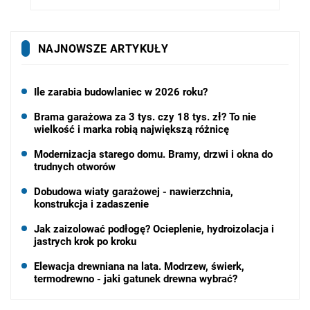
NAJNOWSZE ARTYKUŁY
Ile zarabia budowlaniec w 2026 roku?
Brama garażowa za 3 tys. czy 18 tys. zł? To nie
wielkość i marka robią największą różnicę
Modernizacja starego domu. Bramy, drzwi i okna do
trudnych otworów
Dobudowa wiaty garażowej - nawierzchnia,
konstrukcja i zadaszenie
Jak zaizolować podłogę? Ocieplenie, hydroizolacja i
jastrych krok po kroku
Elewacja drewniana na lata. Modrzew, świerk,
termodrewno - jaki gatunek drewna wybrać?