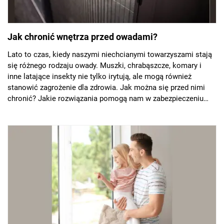
Jak chronić wnętrza przed owadami?
Lato to czas, kiedy naszymi niechcianymi towarzyszami stają
się różnego rodzaju owady. Muszki, chrabąszcze, komary i
inne latające insekty nie tylko irytują, ale mogą również
stanowić zagrożenie dla zdrowia. Jak można się przed nimi
chronić? Jakie rozwiązania pomogą nam w zabezpieczeniu
wnętrz przed intruzami? Na to pytanie odpowiada Rafał
Buczek, ekspert firmy AWILUX.