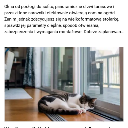
Okna od podłogi do sufitu, panoramiczne drzwi tarasowe i
przeszklone narożniki efektownie otwierają dom na ogród.
Zanim jednak zdecydujesz się na wielkoformatową stolarkę,
sprawdź jej parametry cieplne, sposób otwierania,
zabezpieczenia i wymagania montażowe. Dobrze zaplanowane
duże przeszklenia zapewnią nie tylko atrakcyjny wygląd
budynku, lecz także komfort przez cały rok.