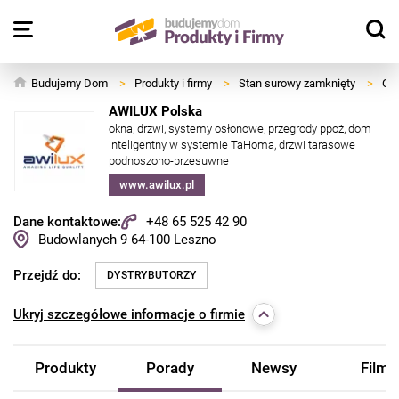
Budujemy Dom
>
Produkty i firmy
>
Stan surowy zamknięty
>
Okn
AWILUX Polska
okna, drzwi, systemy osłonowe, przegrody ppoż, dom
inteligentny w systemie TaHoma, drzwi tarasowe
podnoszono-przesuwne
www.awilux.pl
Dane kontaktowe:
+48 65 525 42 90
Budowlanych 9
64-100
Leszno
Przejdź do:
DYSTRYBUTORZY
Ukryj
szczegółowe informacje o firmie
Produkty
Porady
Newsy
Filmy