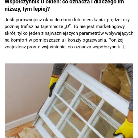
Współczynnik U okien: co oznacza i dlaczego im
niższy, tym lepiej?
Jeśli porównujesz okna do domu lub mieszkania, prędzej czy
później trafisz na tajemnicze „U”. To nie jest marketingowy
skrót, tylko jeden z najważniejszych parametrów wpływających
na komfort w pomieszczeniu i koszty ogrzewania. Poniżej
znajdziesz proste wyjaśnienie, co oznacza współczynnik U,
jakie wartości mają sens dziś i jak nie dać się złapać na
półprawdę w specyfikacji.