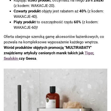
Kupując
trzeci produkt
, otrzymasz na niego
20%
zniżki
(z kodem: WAKACJE-20).
Czwarty produkt
objęty jest rabatem aż
40%
(z kodem:
WAKACJE-40).
Piąty produkt
to oszczędność rzędu
60%
(z kodem:
WAKACJE-60)!
Oferta obejmuje szeroką gamę akcesoriów łazienkowych, co
pozwala na kompleksowe wyposażenie każdego wnętrza.
Wśród produktów objętych promocją "MULTIRABATY"
znajdziemy artykuły cenionych marek takich jak
Tiger
,
Sealskin
czy Geesa
.