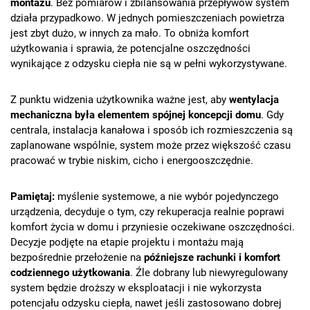
montażu
. Bez pomiarów i zbilansowania przepływów system
działa przypadkowo. W jednych pomieszczeniach powietrza
jest zbyt dużo, w innych za mało. To obniża komfort
użytkowania i sprawia, że potencjalne oszczędności
wynikające z odzysku ciepła nie są w pełni wykorzystywane.
Z punktu widzenia użytkownika ważne jest, aby
wentylacja
mechaniczna była elementem spójnej koncepcji domu
. Gdy
centrala, instalacja kanałowa i sposób ich rozmieszczenia są
zaplanowane wspólnie, system może przez większość czasu
pracować w trybie niskim, cicho i energooszczędnie.
Pamiętaj:
myślenie systemowe, a nie wybór pojedynczego
urządzenia, decyduje o tym, czy rekuperacja realnie poprawi
komfort życia w domu i przyniesie oczekiwane oszczędności.
Decyzje podjęte na etapie projektu i montażu mają
bezpośrednie przełożenie na
późniejsze rachunki i komfort
codziennego użytkowania
. Źle dobrany lub niewyregulowany
system będzie droższy w eksploatacji i nie wykorzysta
potencjału odzysku ciepła, nawet jeśli zastosowano dobrej