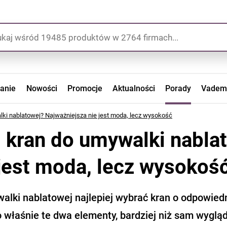
zanie
Nowości
Promocje
Aktualności
Porady
Vadem
lki nablatowej? Najważniejsza nie jest moda, lecz wysokość
i kran do umywalki nabla
 jest moda, lecz wysokoś
alki nablatowej najlepiej wybrać kran o odpowied
 właśnie te dwa elementy, bardziej niż sam wygląd