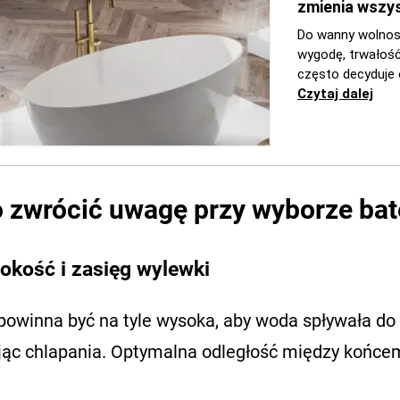
 zwrócić uwagę przy wyborze bate
okość i zasięg wylewki
 powinna być na tyle wysoka, aby woda spływała d
ąc chlapania. Optymalna odległość między końcem