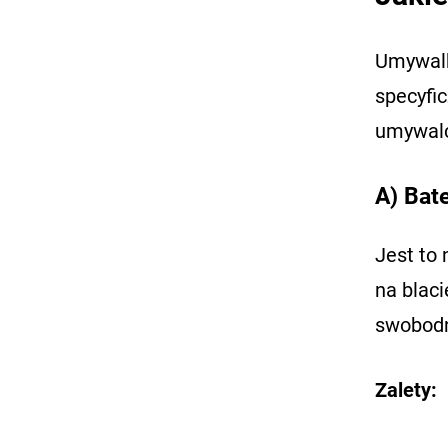
Umywalk
specyfi
umywalc
A) Bate
Jest to 
na blac
swobodn
Zalety: