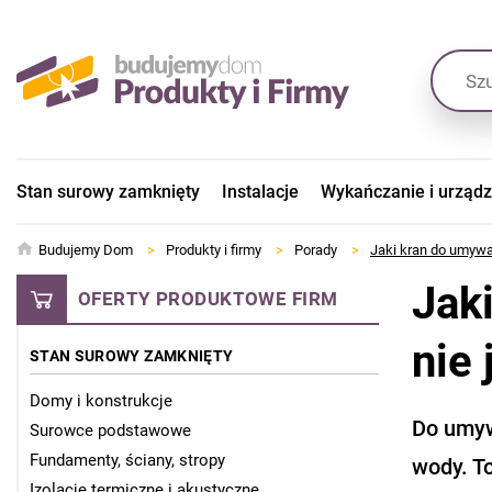
Stan surowy zamknięty
Instalacje
Wykańczanie i urząd
Budujemy Dom
>
Produkty i firmy
>
Porady
>
Jaki kran do umywa
Jak
OFERTY PRODUKTOWE FIRM
nie
STAN SUROWY ZAMKNIĘTY
Domy i konstrukcje
Do umyw
Surowce podstawowe
Fundamenty, ściany, stropy
wody. To
Izolacje termiczne i akustyczne