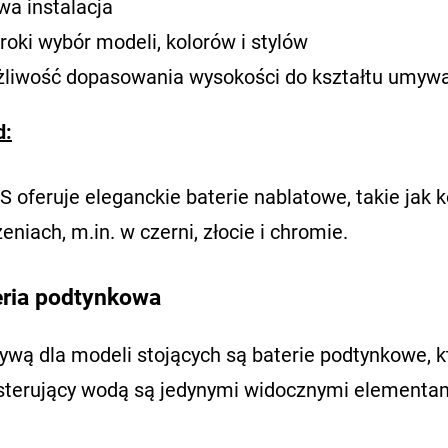
wa instalacja
roki wybór modeli, kolorów i stylów
liwość dopasowania wysokości do kształtu umywa
d:
 oferuje eleganckie baterie nablatowe, takie jak 
niach, m.in. w czerni, złocie i chromie.
eria podtynkowa
tywą dla modeli stojących są baterie podtynkowe, k
sterujący wodą są jedynymi widocznymi elementam