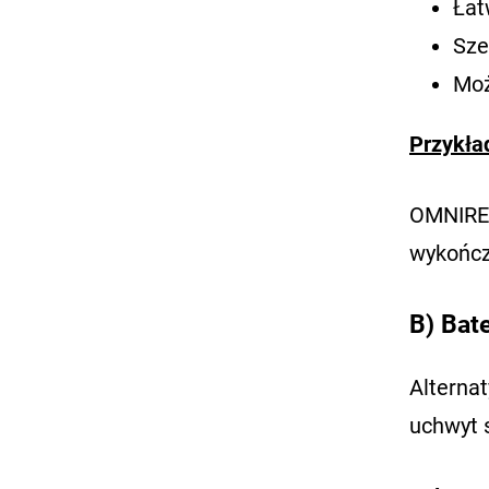
Łat
Sze
Moż
Przykła
OMNIRES
wykończe
B) Bat
Alterna
uchwyt 