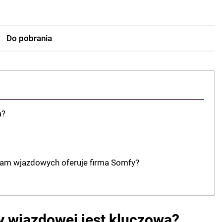
Do pobrania
a?
ram wjazdowych oferuje firma Somfy?
y wjazdowej jest kluczowa?