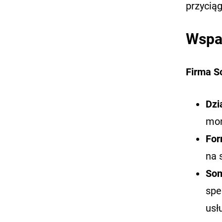
przyciąg
Wspar
Firma S
Dzi
mon
For
na 
Som
spe
usł