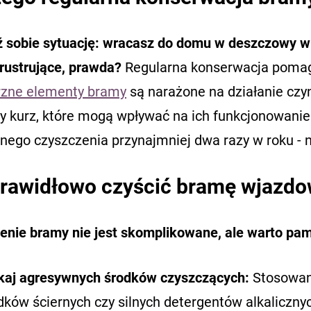
 sobie sytuację: wracasz do domu w deszczowy wi
Frustrujące, prawda?
Regularna konserwacja pomaga
zne elementy bramy
są narażone na działanie czy
zy kurz, które mogą wpływać na ich funkcjonowanie
ego czyszczenia przynajmniej dwa razy w roku - naj
prawidłowo czyścić bramę wjazd
enie bramy nie jest skomplikowane, ale warto pam
kaj agresywnych środków czyszczących:
Stosowani
dków ściernych czy silnych detergentów alkaliczn