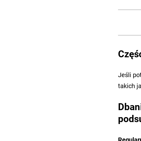
Częśc
Jeśli p
takich j
Dbani
pods
Regular