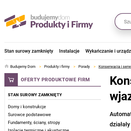
Stan surowy zamknięty
Instalacje
Wykańczanie i urząd
Budujemy Dom
>
Produkty i firmy
>
Porady
>
Konserwacja i ser
Kon
OFERTY PRODUKTOWE FIRM
wja
STAN SUROWY ZAMKNIĘTY
Domy i konstrukcje
Automat
Surowce podstawowe
Fundamenty, ściany, stropy
działały
Izolacje termiczne i akustyczne