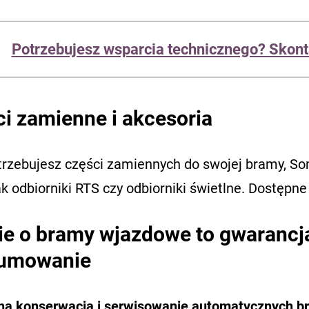
Potrzebujesz wsparcia technicznego? Skont
i zamienne i akcesoria
otrzebujesz części zamiennych do swojej bramy, So
ak odbiorniki RTS czy odbiorniki świetlne. Dostępn
e o bramy wjazdowe to gwarancja
umowanie
na konserwacja i serwisowanie automatycznych br