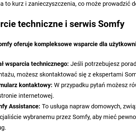
a to kurz i zanieczyszczenia, co może prowadzić d
cie techniczne i serwis Somfy
omfy oferuje kompleksowe wsparcie dla użytkown
ał wsparcia technicznego:
Jeśli potrzebujesz porad
tażu, możesz skontaktować się z ekspertami Som
mularz kontaktowy:
W przypadku pytań możesz rów
stronie internetowej.
fy Assistance:
To usługa napraw domowych, związ
cjaliście wybranemu przez Somfy, aby mieć pewnoś
ug.