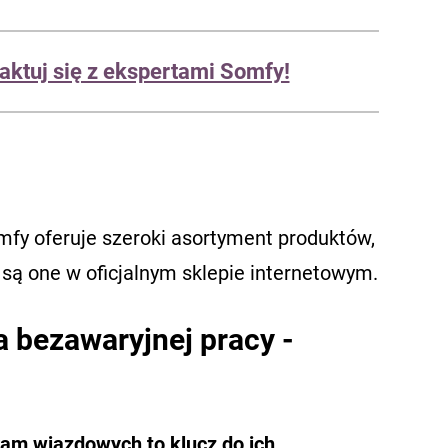
aktuj się z ekspertami Somfy!
mfy oferuje szeroki asortyment produktów,
e są one w oficjalnym sklepie internetowym.
 bezawaryjnej pracy -
am wjazdowych to klucz do ich