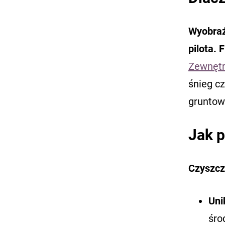
Wyobraź
pilota. 
Zewnętr
śnieg c
gruntown
Jak 
Czyszcz
Uni
śro