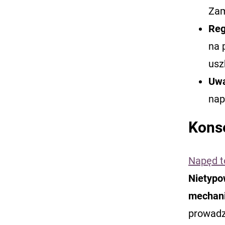
Zam
Reg
na 
usz
Uwa
nap
Kons
Napęd t
Nietypo
mechan
prowadz