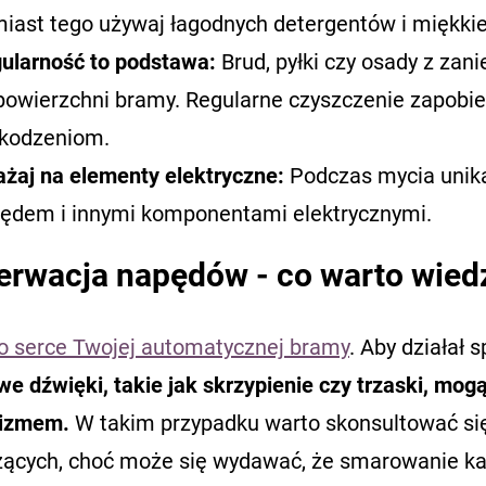
iast tego używaj łagodnych detergentów i miękkiej
ularność to podstawa:
Brud, pyłki czy osady z za
powierzchni bramy. Regularne czyszczenie zapobi
kodzeniom.
żaj na elementy elektryczne:
Podczas mycia unika
ędem i innymi komponentami elektrycznymi.
erwacja napędów - co warto wied
o serce Twojej automatycznej bramy
. Aby działał 
we dźwięki, takie jak skrzypienie czy trzaski, mo
izmem.
W takim przypadku warto skonsultować się
ących, choć może się wydawać, że smarowanie kabl