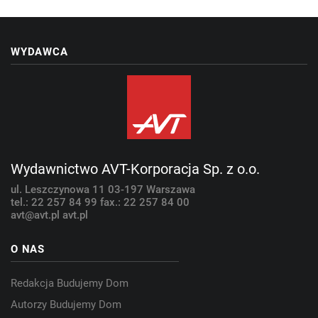
WYDAWCA
Wydawnictwo AVT-Korporacja Sp. z o.o.
ul. Leszczynowa 11
03-197 Warszawa
tel.: 22 257 84 99
fax.: 22 257 84 00
avt@avt.pl
avt.pl
O NAS
Redakcja Budujemy Dom
Autorzy Budujemy Dom