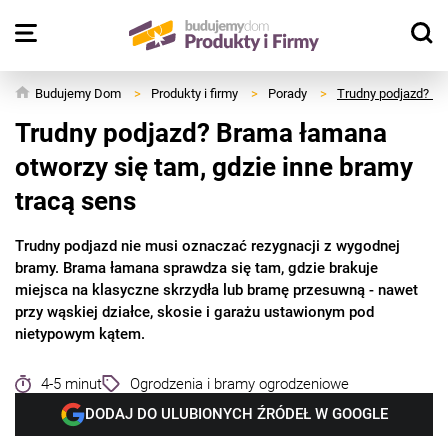
Budujemy Dom
>
Produkty i firmy
>
Porady
>
Trudny podjazd? Br
Trudny podjazd? Brama łamana
otworzy się tam, gdzie inne bramy
tracą sens
Trudny podjazd nie musi oznaczać rezygnacji z wygodnej
bramy. Brama łamana sprawdza się tam, gdzie brakuje
miejsca na klasyczne skrzydła lub bramę przesuwną - nawet
przy wąskiej działce, skosie i garażu ustawionym pod
nietypowym kątem.
4-5 minut
Ogrodzenia i bramy ogrodzeniowe
DODAJ DO ULUBIONYCH ŹRÓDEŁ W GOOGLE