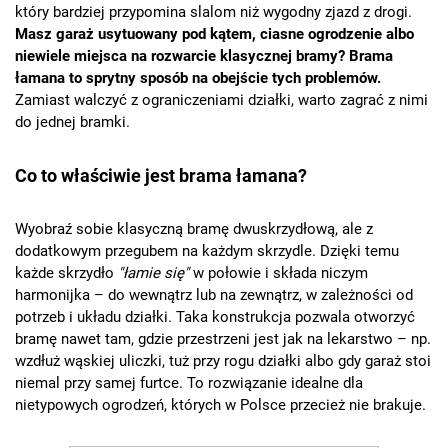
który bardziej przypomina slalom niż wygodny zjazd z drogi.
Masz garaż usytuowany pod kątem, ciasne ogrodzenie albo
niewiele miejsca na rozwarcie klasycznej bramy? Brama
łamana to sprytny sposób na obejście tych problemów.
Zamiast walczyć z ograniczeniami działki, warto zagrać z nimi
do jednej bramki.
Co to właściwie jest brama łamana?
Wyobraź sobie klasyczną bramę dwuskrzydłową, ale z
dodatkowym przegubem na każdym skrzydle. Dzięki temu
każde skrzydło
"łamie się"
w połowie i składa niczym
harmonijka – do wewnątrz lub na zewnątrz, w zależności od
potrzeb i układu działki. Taka konstrukcja pozwala otworzyć
bramę nawet tam, gdzie przestrzeni jest jak na lekarstwo – np.
wzdłuż wąskiej uliczki, tuż przy rogu działki albo gdy garaż stoi
niemal przy samej furtce. To rozwiązanie idealne dla
nietypowych ogrodzeń, których w Polsce przecież nie brakuje.