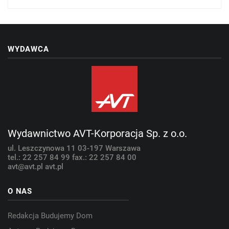
WYDAWCA
Wydawnictwo AVT-Korporacja Sp. z o.o.
ul. Leszczynowa 11
03-197 Warszawa
tel.: 22 257 84 99
fax.: 22 257 84 00
avt@avt.pl
avt.pl
O NAS
Redakcja Budujemy Dom