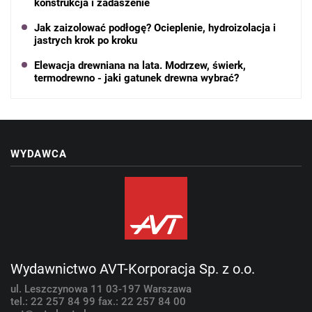
konstrukcja i zadaszenie
Jak zaizolować podłogę? Ocieplenie, hydroizolacja i
jastrych krok po kroku
Elewacja drewniana na lata. Modrzew, świerk,
termodrewno - jaki gatunek drewna wybrać?
WYDAWCA
Wydawnictwo AVT-Korporacja Sp. z o.o.
ul. Leszczynowa 11
03-197 Warszawa
tel.: 22 257 84 99
fax.: 22 257 84 00