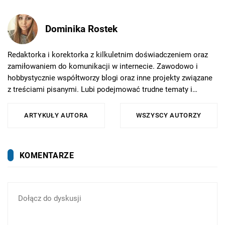
Dominika Rostek
Redaktorka i korektorka z kilkuletnim doświadczeniem oraz
zamiłowaniem do komunikacji w internecie. Zawodowo i
hobbystycznie współtworzy blogi oraz inne projekty związane
z treściami pisanymi. Lubi podejmować trudne tematy i
przedstawiać je w sposób przystępny, dbając przy tym o
jasność i styl.W wolnych chwilach najchętniej podróżuje -
ARTYKUŁY AUTORA
WSZYSCY AUTORZY
blisko i daleko - albo spędza czas ze swoimi zwierzakami.
Lubi poznawać nowe miejsca i odkrywać ciekawe historie.
KOMENTARZE