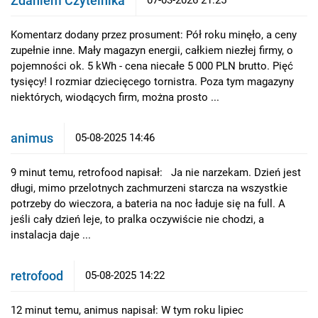
Zdaniem Czytelnika
07-03-2026 21:25
Komentarz dodany przez prosument: Pół roku minęło, a ceny
zupełnie inne. Mały magazyn energii, całkiem niezłej firmy, o
pojemności ok. 5 kWh - cena niecałe 5 000 PLN brutto. Pięć
tysięcy! I rozmiar dziecięcego tornistra. Poza tym magazyny
niektórych, wiodących firm, można prosto ...
animus
05-08-2025 14:46
9 minut temu, retrofood napisał: Ja nie narzekam. Dzień jest
długi, mimo przelotnych zachmurzeni starcza na wszystkie
potrzeby do wieczora, a bateria na noc ładuje się na full. A
jeśli cały dzień leje, to pralka oczywiście nie chodzi, a
instalacja daje ...
retrofood
05-08-2025 14:22
12 minut temu, animus napisał: W tym roku lipiec