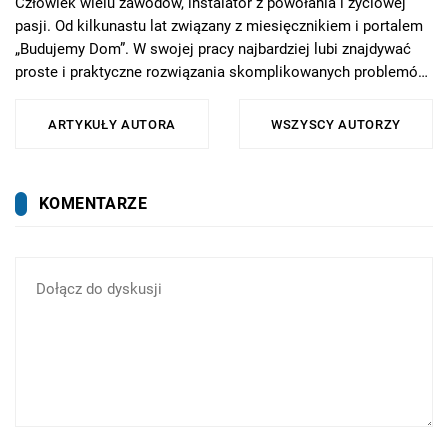
Człowiek wielu zawodów, instalator z powołania i życiowej
pasji. Od kilkunastu lat związany z miesięcznikiem i portalem
„Budujemy Dom”. W swojej pracy najbardziej lubi znajdywać
proste i praktyczne rozwiązania skomplikowanych problemów.
W szczególności propaguje racjonalne podejście do zużycia
energii oraz zdrowy rozsądek we wszystkich tematach
ARTYKUŁY AUTORA
WSZYSCY AUTORZY
związanych z budownictwem. W wolnych chwilach, o ile nie
udoskonala czegoś we własnym domu i jego otoczeniu,
uwielbia gotować albo przywracać świetność klasycznym
KOMENTARZE
rowerom.