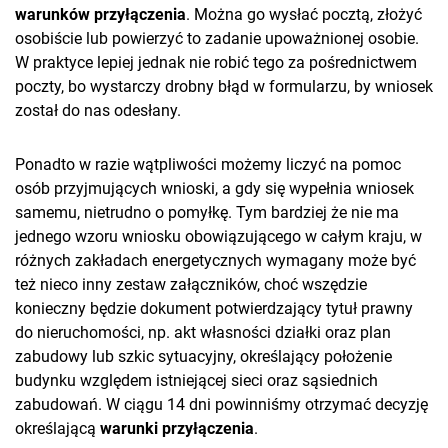
warunków przyłączenia
. Można go wysłać pocztą, złożyć
osobiście lub powierzyć to zadanie upoważnionej osobie.
W praktyce lepiej jednak nie robić tego za pośrednictwem
poczty, bo wystarczy drobny błąd w formularzu, by wniosek
został do nas odesłany.
Ponadto w razie wątpliwości możemy liczyć na pomoc
osób przyjmujących wnioski, a gdy się wypełnia wniosek
samemu, nietrudno o pomyłkę. Tym bardziej że nie ma
jednego wzoru wniosku obowiązującego w całym kraju, w
różnych zakładach energetycznych wymagany może być
też nieco inny zestaw załączników, choć wszędzie
konieczny będzie dokument potwierdzający tytuł prawny
do nieruchomości, np. akt własności działki oraz plan
zabudowy lub szkic sytuacyjny, określający położenie
budynku względem istniejącej sieci oraz sąsiednich
zabudowań. W ciągu 14 dni powinniśmy otrzymać decyzję
określającą
warunki przyłączenia
.