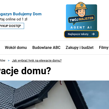
gazyn Budujemy Dom
taj online od 1 zł
YKUP DOSTĘP
AGENT AI
najlepsze teksty
Wokół domu
Budowlane ABC
Zakupy i budżet
Filmy
rtów
>
Jak wybrać tynk na elewacje domu?
wacje domu?