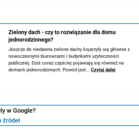
uły w Google?
 źródeł