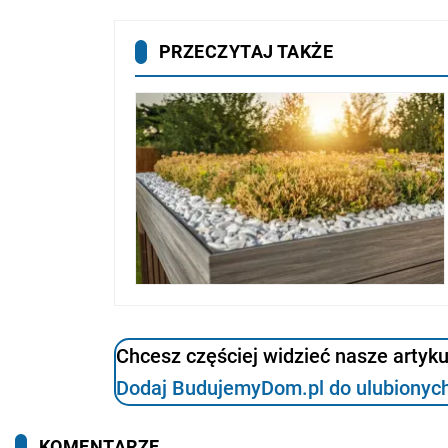
Chcesz częściej widzieć nasze artyk
Dodaj BudujemyDom.pl do ulubionych
KOMENTARZE