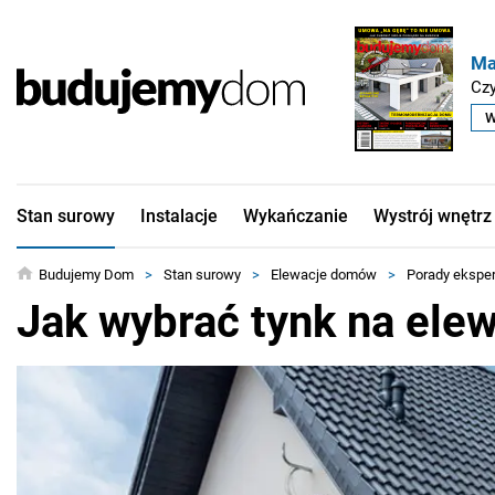
Ma
Czy
W
Stan surowy
Instalacje
Wykańczanie
Wystrój wnętrz
Budujemy Dom
>
Stan surowy
>
Elewacje domów
>
Porady ekspe
Jak wybrać tynk na ele