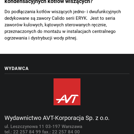
kondensacyjnych kotłów wiszących?
Do podłączania kotłów wiszących jedno- i dwufunkcyjnych
dedykowane są zawory Calido serii ERYK. Jest to seria
zaworów kulowych, kątowych sterowanych ręcznie,
przeznaczonych do montażu w instalacjach centralnego
ogrzewania i dystrybucji wody pitnej.
WYDAWCA
Wydawnictwo AVT-Korporacja Sp. z o.o.
ul. Leszczynowa 11
03-197 Warszawa
tel.: 22 257 84 99
fax.: 22 257 84 00