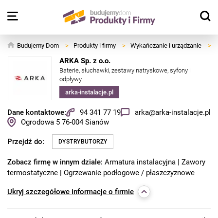
Budujemy Dom
>
Produkty i firmy
>
Wykańczanie i urządzanie
>
ARKA Sp. z o.o.
Baterie, słuchawki, zestawy natryskowe, syfony i
odpływy
arka-instalacje.pl
Dane kontaktowe:
94 341 77 19
arka@arka-instalacje.pl
Ogrodowa 5
76-004
Sianów
Przejdź do:
DYSTRYBUTORZY
Zobacz firmę w innym dziale:
Armatura instalacyjna
Zawory
termostatyczne
Ogrzewanie podłogowe / płaszczyznowe
Ukryj
szczegółowe informacje o firmie