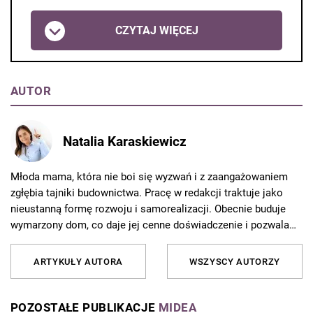
CZYTAJ WIĘCEJ
AUTOR
Natalia Karaskiewicz
Młoda mama, która nie boi się wyzwań i z zaangażowaniem
zgłębia tajniki budownictwa. Pracę w redakcji traktuje jako
nieustanną formę rozwoju i samorealizacji. Obecnie buduje
wymarzony dom, co daje jej cenne doświadczenie i pozwala
jeszcze lepiej rozumieć potrzeby czytelników. Od 10 lat
związana z Grupą AVT, gdzie redaguje artykuły i porady
ARTYKUŁY AUTORA
WSZYSCY AUTORZY
dotyczące budownictwa, remontów i aranżacji wnętrz. Z pasją
dzieli się wiedzą z czytelnikami, tłumacząc skomplikowane
zagadnienia w przystępny sposób. Poza pracą najchętniej
POZOSTAŁE PUBLIKACJE
MIDEA