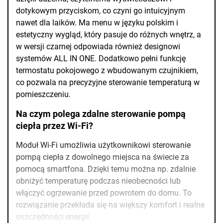
dotykowym przyciskom, co czyni go intuicyjnym
nawet dla laików. Ma menu w języku polskim i
estetyczny wygląd, który pasuje do różnych wnętrz, a
w wersji czarnej odpowiada również designowi
systemów ALL IN ONE. Dodatkowo pełni funkcję
termostatu pokojowego z wbudowanym czujnikiem,
co pozwala na precyzyjne sterowanie temperaturą w
pomieszczeniu.
Na czym polega zdalne sterowanie pompą
ciepła przez Wi-Fi?
Moduł Wi-Fi umożliwia użytkownikowi sterowanie
pompą ciepła z dowolnego miejsca na świecie za
pomocą smartfona. Dzięki temu można np. zdalnie
obniżyć temperaturę podczas nieobecności lub
włączyć ogrzewanie przed powrotem do domu. To
rozwiązanie przekłada się na większy komfort i realne
oszczędności energii.