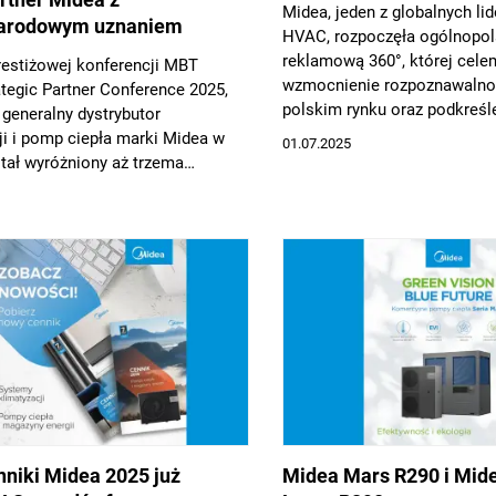
Midea, jeden z globalnych li
arodowym uznaniem
HVAC, rozpoczęła ogólnopo
reklamową 360°, której cele
estiżowej konferencji MBT
wzmocnienie rozpoznawalno
ategic Partner Conference 2025,
polskim rynku oraz podkreśle
 generalny dystrybutor
jako producenta nowoczesny
ji i pomp ciepła marki Midea w
01.07.2025
energooszczędnych i nieza
tał wyróżniony aż trzema
urządzeń - klimatyzatorów i 
 potwierdzając swoją silną
 globalnej mapie branży HVAC. To
kuteczne łączenie strategii
ej, odwagi we wdrażaniu
oraz konsekwentnego wspierania
rtnerów biznesowych.
niki Midea 2025 już
Midea Mars R290 i Mid