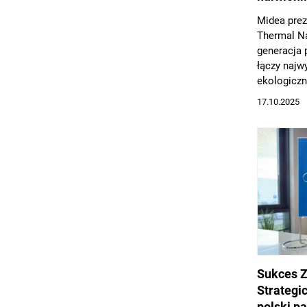
Midea prez
Thermal N
generacja
łączy najw
ekologicz
Nature R29
17.10.2025
optymalne 
kosztach e
komfort ci
temperatur
Sukces Z
Strategi
polski p