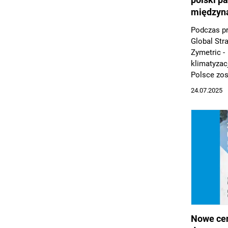
międzyn
Podczas pr
Global Str
Zymetric -
klimatyzac
Polsce zos
nagrodami,
24.07.2025
pozycję na
dowód na s
sprzedażow
innowacji 
rozwoju pa
Nowe cen