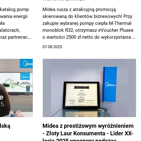
 katalog pomp
Midea rusza z atrakcyjną promocją
wania energii
skierowaną do klientów biznesowych! Przy
ała
zakupie wybranej pompy ciepła M-Thermal
alatorach,
monoblok R32, otrzymasz eVoucher Pluxee
raz partnerach
o wartości 2500 zł netto do wykorzystania w
 branży HVAC.
setkach sklepów i serwisów internetowych.
07.08.2025
lską
Midea z prestiżowym wyróżnieniem
- Złoty Laur Konsumenta - Lider XX-
lecia 2025 wręczony podczas