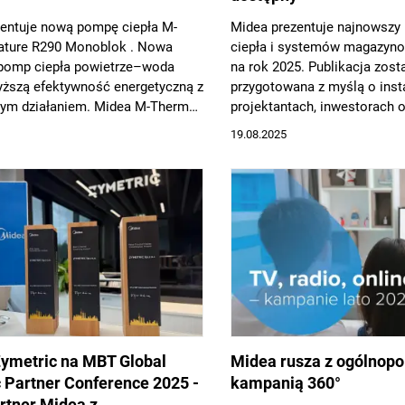
entuje nową pompę ciepła M-
Midea prezentuje najnowszy
ature R290 Monoblok . Nowa
ciepła i systemów magazyno
 pomp ciepła powietrze–woda
na rok 2025. Publikacja zost
yższą efektywność energetyczną z
przygotowana z myślą o inst
nym działaniem. Midea M-Thermal
projektantach, inwestorach o
0 osiąga klasę A+++, pozwala na
biznesowych działających w
19.08.2025
ogrzewanie domu przy niskich
ksploatacji, zachowując pełen
eplny nawet w skrajnie niskich
ach zewnętrznych.
ymetric na MBT Global
Midea rusza z ogólnopo
c Partner Conference 2025 -
kampanią 360°
artner Midea z