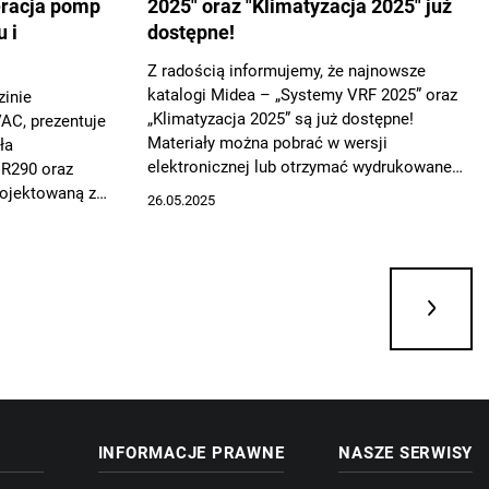
eracja pomp
2025" oraz "Klimatyzacja 2025" już
 i
dostępne!
Z radością informujemy, że najnowsze
katalogi Midea – „Systemy VRF 2025” oraz
zinie
„Klimatyzacja 2025” są już dostępne!
AC, prezentuje
Materiały można pobrać w wersji
ła
elektronicznej lub otrzymać wydrukowane
 R290 oraz
egzemplarze bezpośrednio u Doradców
rojektowaną z
26.05.2025
Techniczno-Handlowych Midea.
zastosowań –
o obiekty
óżniają się
łodniczego
m współczynniku
aniami
rodowiska.
INFORMACJE PRAWNE
NASZE SERWISY