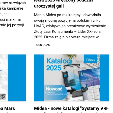
derów rozwiązań
uroczystej gali
lską kampanię
m jest
Marka Midea po raz kolejny udowodniła
ści marki na
swoją mocną pozycję na polskim rynku
nie jej pozycji
HVAC, zdobywając prestiżowe wyróżnienie -
ch,
Złoty Laur Konsumenta – Lider XX-lecia
wodnych
2025. Firma zajęła pierwsze miejsce w
pomp ciepła.
kategorii „Jakość i innowacyjność
18.06.2025
produktów HVAC”, zdobywając aż 34%
głosów, co potwierdza zaufanie klientów
oraz wysoką jakość i niezawodność
oferowanych rozwiązań.
ea Mars
Midea - nowe katalogi "Systemy VRF