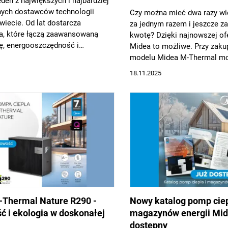
eden z największych i najbardziej
nych dostawców technologii
Czy można mieć dwa razy wi
iecie. Od lat dostarcza
za jednym razem i jeszcze z
a, które łączą zaawansowaną
kwotę? Dzięki najnowszej of
ę, energooszczędność i
Midea to możliwe. Przy zak
 design. Dzięki nieustannym
modelu Midea M-Thermal mo
m w badania i rozwój, Midea
mocy od 4 do 16 kW, klient 
18.11.2025
odukty odpowiadające najwyższym
dodatkową pompę ciepła M-
m klientów prywatnych i
monoblok R32 8 kW za jedyne
ych na całym świecie. Najnowsza
Promocja obowiązuje do 30 
 ciepła Midea M-Thermal Pro R32
roku lub do wyczerpania zap
 krok w stronę komfortowego,
sprawia, że to wyjątkowa oka
ego i inteligentnego zarządzania
inwestorów stawiających na 
budynkach mieszkalnych.
ekologiczne ogrzewanie.
Thermal Nature R290 -
Nowy katalog pomp ciep
ć i ekologia w doskonałej
magazynów energii Mid
dostępny