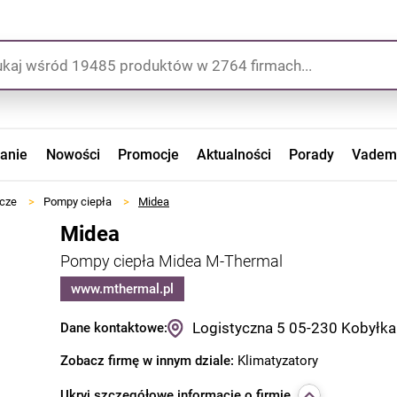
zanie
Nowości
Promocje
Aktualności
Porady
Vadem
wcze
>
Pompy ciepła
>
Midea
Midea
Pompy ciepła Midea M-Thermal
www.mthermal.pl
Logistyczna 5
05-230
Kobyłka
Dane kontaktowe:
Zobacz firmę w innym dziale:
Klimatyzatory
Ukryj
szczegółowe informacje o firmie