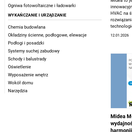
Midea to j
Ogniwa fotowoltaiczne i ładowarki
innowacyj
HVAC na św
WYKAŃCZANIE I URZĄDZANIE
rozwiązani
technologi
Chemia budowlana
nowoczesny
Okładziny ścienne, podłogowe, elewacje
12.01.2026
inwestycjo
Podłogi i posadzki
tworzy pr
Systemy suchej zabudowy
wymaganio
komercyjn
Schody i balustrady
seria pomp
Oświetlenie
to kolejny
Wyposażenie wnętrz
ekologiczn
Wokół domu
energią w 
Narzędzia
Midea M-
wydajnoś
harmonii