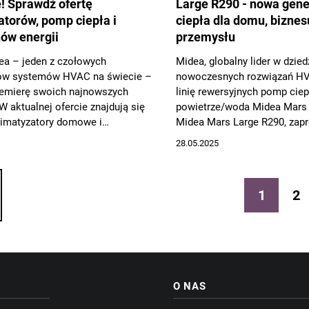
! Sprawdź ofertę
Large R290 - nowa gen
atorów, pomp ciepła i
ciepła dla domu, biznesu
ów energii
przemysłu
ea – jeden z czołowych
Midea, globalny lider w dzied
ów systemów HVAC na świecie –
nowoczesnych rozwiązań HV
remierę swoich najnowszych
linię rewersyjnych pomp ciep
W aktualnej ofercie znajdują się
powietrze/woda Midea Mars
limatyzatory domowe i
Midea Mars Large R290, zap
, jak i nowoczesne pompy ciepła
myślą o szerokim zakresie 
28.05.2025
yny energii, które odpowiadają
od domów jednorodzinnych p
 potrzeby rynku w zakresie
przemysłowe. Obie serie wyr
czędności i komfortu
wykorzystaniem czynnika ch
1
2
a.
R290 (propan) o ultra-niski
GWP = 3, co czyni je rozwiąz
wyjątkowo przyjaznymi dla ś
O NAS