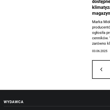
dostępne
klimatyz
magazyn
Marka Mid
producent
ogłosiła p
cenników. 
zarówno k
komercyjne
03.06.2025
oraz magaz
na rosnące
energoosz
użytkowani
WYDAWCA