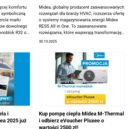
ęcej komfortu
Midea, globalny producent zaawansowanych
a symboliczną
rozwiązań dla branży HVAC, rozszerza ofertę
ercie marki
o systemy magazynowania energii Midea
upie dowolnego
RESS All in One. To zaawansowane
noblok R32 o
rozwiązania, które wspierają transformację
otrzymuje
energetyczną, umożliwiając efektywne
30.10.2025
Thermal
wykorzystanie energii z OZE zwiększając
 1 zł netto.
poziom autokonsumpcji.
listopada 2025
asów, co
zja dla
wydajne i
ła i
Kup pompę ciepła Midea M-Thermal
ea 2025 już
i odbierz eVoucher Pluxee o
wartości 2500 zł!