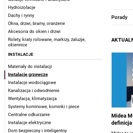
Hydroizolacje
Dachy i rynny
Porady
Okna, drzwi, bramy, oranżerie
Akcesoria do okien i drzwi
AKTUALN
Rolety, kraty rolowane, markizy, żaluzje,
okiennice
INSTALACJE
Materiały do instalacji
Instalacje grzewcze
Instalacje wodociągowe
Kanalizacja i odwodnienie
Wentylacja, klimatyzacja
Systemy kominowe, kominki i piece
Centralne odkurzanie
Midea M-
definicj
Instalacje elektryczne
Dom bezpieczny i inteligentny