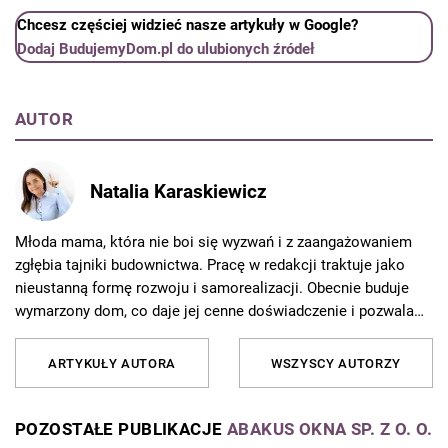
Chcesz częściej widzieć nasze artykuły w Google?
Dodaj BudujemyDom.pl do ulubionych źródeł
AUTOR
Natalia Karaskiewicz
Młoda mama, która nie boi się wyzwań i z zaangażowaniem
zgłębia tajniki budownictwa. Pracę w redakcji traktuje jako
nieustanną formę rozwoju i samorealizacji. Obecnie buduje
wymarzony dom, co daje jej cenne doświadczenie i pozwala
jeszcze lepiej rozumieć potrzeby czytelników. Od 10 lat
związana z Grupą AVT, gdzie redaguje artykuły i porady
ARTYKUŁY AUTORA
WSZYSCY AUTORZY
dotyczące budownictwa, remontów i aranżacji wnętrz. Z pasją
dzieli się wiedzą z czytelnikami, tłumacząc skomplikowane
zagadnienia w przystępny sposób. Poza pracą najchętniej
POZOSTAŁE PUBLIKACJE
ABAKUS OKNA SP. Z O. O.