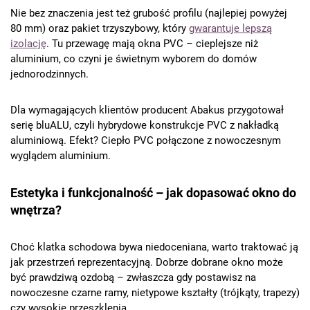
Nie bez znaczenia jest też grubość profilu (najlepiej powyżej
80 mm) oraz pakiet trzyszybowy, który
gwarantuje lepszą
izolację
. Tu przewagę mają okna PVC – cieplejsze niż
aluminium, co czyni je świetnym wyborem do domów
jednorodzinnych.
Dla wymagających klientów producent Abakus przygotował
serię bluALU, czyli hybrydowe konstrukcje PVC z nakładką
aluminiową. Efekt? Ciepło PVC połączone z nowoczesnym
wyglądem aluminium.
Estetyka i funkcjonalność – jak dopasować okno do
wnętrza?
Choć klatka schodowa bywa niedoceniana, warto traktować ją
jak przestrzeń reprezentacyjną. Dobrze dobrane okno może
być prawdziwą ozdobą – zwłaszcza gdy postawisz na
nowoczesne czarne ramy, nietypowe kształty (trójkąty, trapezy)
czy wysokie przeszklenia.