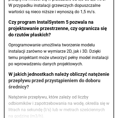
W przypadku instalacji grzewczych dopuszczalne
wartości są nieco niższe i wynoszą do 1,5 m/s.
Czy program InstalSystem 5 pozwala na
projektowanie przestrzenne, czy ogranicza się
do rzutów płaskich?
Oprogramowanie umożliwia tworzenie modelu
instalacji zarówno w wymiarze 2D, jak i 3D. Dzięki
temu projektant może utworzyć pełny model instalacji
po wprowadzeniu danych projektowych.
W jakich jednostkach należy obliczyć natężenie
przepływu przed przystąpieniem do doboru
średnicy?
Natężenie przepływu, które zależy od liczby
odbiorników i zapotrzebowania na wodę, określa się w
litrach na sekundę (l/s) lub w metrach sześciennych
na godzinę (m3/h).