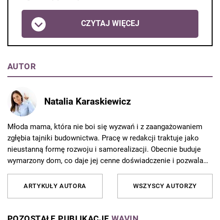
CZYTAJ WIĘCEJ
AUTOR
Natalia Karaskiewicz
Młoda mama, która nie boi się wyzwań i z zaangażowaniem
zgłębia tajniki budownictwa. Pracę w redakcji traktuje jako
nieustanną formę rozwoju i samorealizacji. Obecnie buduje
wymarzony dom, co daje jej cenne doświadczenie i pozwala
jeszcze lepiej rozumieć potrzeby czytelników. Od 10 lat
związana z Grupą AVT, gdzie redaguje artykuły i porady
ARTYKUŁY AUTORA
WSZYSCY AUTORZY
dotyczące budownictwa, remontów i aranżacji wnętrz. Z pasją
dzieli się wiedzą z czytelnikami, tłumacząc skomplikowane
zagadnienia w przystępny sposób. Poza pracą najchętniej
POZOSTAŁE PUBLIKACJE
WAVIN