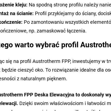
ożenie kleju:
Na spodną stronę profilu należy nani
taż na ścianie:
Profil przyklejamy do ściany, doci
ończenie:
Po zamontowaniu wszystkich element
ończeniowe, np. zamaskować łączenia.
ego warto wybrać profil Austrot
c się na profil Austrotherm FPP, inwestujemy w tr
t będzie cieszyć oko. To rozwiązanie idealne dla o
sności z naturalnym pięknem.
Austrotherm FPP Deska Elewacyjna to doskonały wybó
elewacji.
Dzięki swoim właściwościom i łatwości m