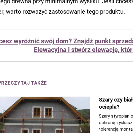
nego drewna przy minimalnym wysiłku. Jeśli chce
er, warto rozważyć zastosowanie tego produktu.
cesz wyróżnić swój dom? Znajdź punkt sprzed
Elewacyjna i stwórz elewację, któ