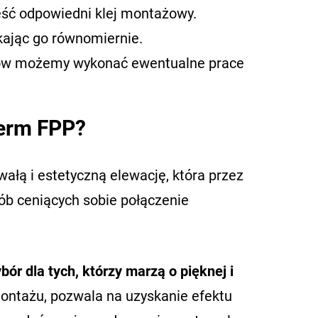
eść odpowiedni klej montażowy.
skając go równomiernie.
ów możemy wykonać ewentualne prace
herm FPP?
wałą i estetyczną elewację, która przez
sób ceniących sobie połączenie
r dla tych, którzy marzą o pięknej i
ontażu, pozwala na uzyskanie efektu