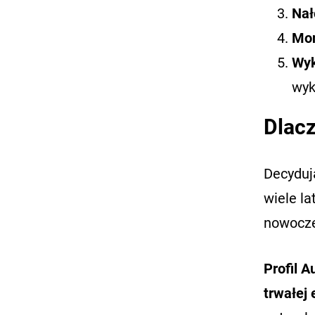
Nał
Mon
Wyk
wyk
Dlacz
Decydują
wiele la
nowocze
Profil 
trwałej 