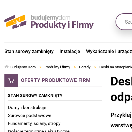
Stan surowy zamknięty
Instalacje
Wykańczanie i urząd
Budujemy Dom
>
Produkty i firmy
>
Porady
>
Deski na styropiani
Des
OFERTY PRODUKTOWE FIRM
odp
STAN SUROWY ZAMKNIĘTY
Domy i konstrukcje
Przykle
Surowce podstawowe
Fundamenty, ściany, stropy
warstwę 
Izolacje termiczne i akustyczne