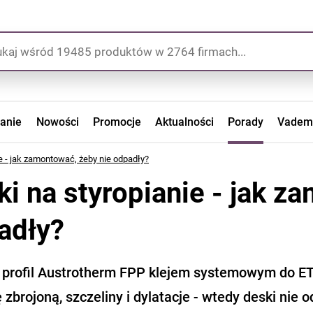
zanie
Nowości
Promocje
Aktualności
Porady
Vadem
e - jak zamontować, żeby nie odpadły?
ki na styropianie - jak z
adły?
j profil Austrotherm FPP klejem systemowym do E
zbrojoną, szczeliny i dylatacje - wtedy deski nie 