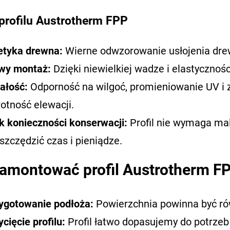
 profilu Austrotherm FPP
etyka drewna:
Wierne odwzorowanie usłojenia drew
wy montaż:
Dzięki niewielkiej wadze i elastyczności
ałość:
Odporność na wilgoć, promieniowanie UV i 
otność elewacji.
k konieczności konserwacji:
Profil nie wymaga mal
szczędzić czas i pieniądze.
zamontować profil Austrotherm F
ygotowanie podłoża:
Powierzchnia powinna być rów
ycięcie profilu:
Profil łatwo dopasujemy do potrzeb 