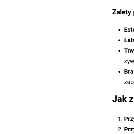
Zalety
Est
Łat
Trw
żyw
Bra
zao
Jak 
Prz
Prz