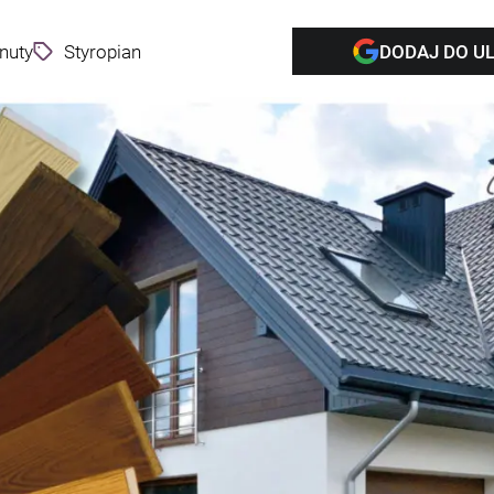
nuty
Styropian
DODAJ DO U