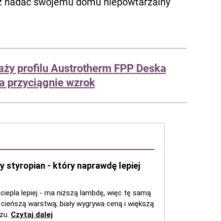
sz nadać swojemu domu niepowtarzalny
aży profilu Austrotherm FPP Deska
ra przyciągnie wzrok