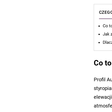
CZEGO
Co t
Jak 
Dlac
Co to
Profil A
styropi
elewacji
atmosfe