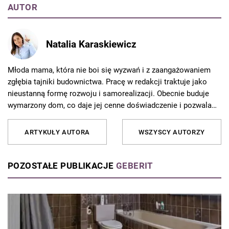
AUTOR
Natalia Karaskiewicz
Młoda mama, która nie boi się wyzwań i z zaangażowaniem
zgłębia tajniki budownictwa. Pracę w redakcji traktuje jako
nieustanną formę rozwoju i samorealizacji. Obecnie buduje
wymarzony dom, co daje jej cenne doświadczenie i pozwala
jeszcze lepiej rozumieć potrzeby czytelników. Od 10 lat
związana z Grupą AVT, gdzie redaguje artykuły i porady
ARTYKUŁY AUTORA
WSZYSCY AUTORZY
dotyczące budownictwa, remontów i aranżacji wnętrz. Z pasją
dzieli się wiedzą z czytelnikami, tłumacząc skomplikowane
zagadnienia w przystępny sposób. Poza pracą najchętniej
POZOSTAŁE PUBLIKACJE
GEBERIT
spędza czas z rodziną podczas weekendowych wycieczek.