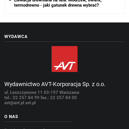
Elewacja drewniana na lata. Modrzew, świerk,
termodrewno - jaki gatunek drewna wybrać?
WYDAWCA
Wydawnictwo AVT-Korporacja Sp. z o.o.
ul. Leszczynowa 11
03-197 Warszawa
tel.: 22 257 84 99
fax.: 22 257 84 00
avt@avt.pl
avt.pl
O NAS