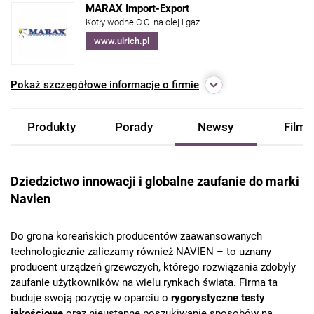
MARAX Import-Export
Kotły wodne C.O. na olej i gaz
www.ulrich.pl
Pokaż
szczegółowe informacje o firmie
Produkty
Porady
Newsy
Filmy
Dziedzictwo innowacji i globalne zaufanie do marki
Navien
Do grona koreańskich producentów zaawansowanych
technologicznie zaliczamy również NAVIEN – to uznany
producent urządzeń grzewczych, którego rozwiązania zdobyły
zaufanie użytkowników na wielu rynkach świata. Firma ta
buduje swoją pozycję w oparciu o
rygorystyczne testy
jakościowe
oraz nieustanne poszukiwanie sposobów na