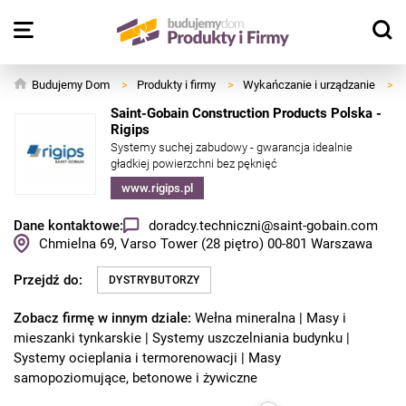
Budujemy Dom
>
Produkty i firmy
>
Wykańczanie i urządzanie
>
Saint-Gobain Construction Products Polska -
Rigips
Systemy suchej zabudowy - gwarancja idealnie
gładkiej powierzchni bez pęknięć
www.rigips.pl
Dane kontaktowe:
doradcy.techniczni@saint-gobain.com
Chmielna 69, Varso Tower (28 piętro)
00-801
Warszawa
Przejdź do:
DYSTRYBUTORZY
Zobacz firmę w innym dziale:
Wełna mineralna
Masy i
mieszanki tynkarskie
Systemy uszczelniania budynku
Systemy ocieplania i termorenowacji
Masy
samopoziomujące, betonowe i żywiczne