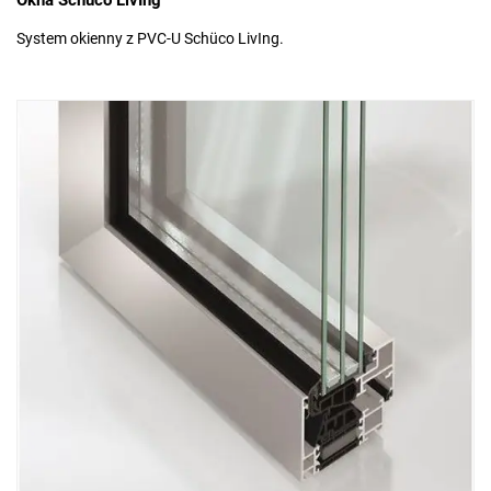
Okna Schüco LivIng
System okienny z PVC-U Schüco LivIng.