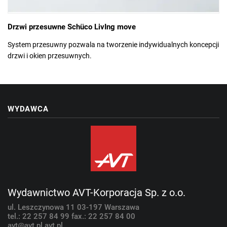
Drzwi przesuwne Schüco LivIng move
System przesuwny pozwala na tworzenie indywidualnych koncepcji
drzwi i okien przesuwnych.
WYDAWCA
Wydawnictwo AVT-Korporacja Sp. z o.o.
ul. Leszczynowa 11
03-197 Warszawa
tel.: 22 257 84 99
fax.: 22 257 84 00
avt@avt.pl
avt.pl