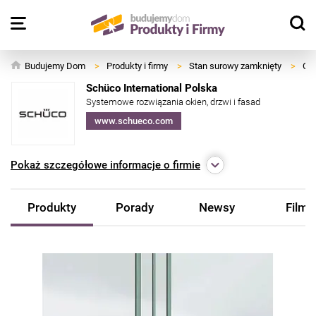
Budujemy Dom
>
Produkty i firmy
>
Stan surowy zamknięty
>
Okn
Schüco International Polska
Systemowe rozwiązania okien, drzwi i fasad
www.schueco.com
Pokaż
szczegółowe informacje o firmie
Produkty
Porady
Newsy
Filmy