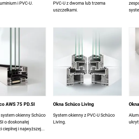
luminium i PVC-U.
PVC-U z dwoma lub trzema
zesp
uszczelkami.
syst
co AWS 75 PD.SI
Okna Schüco LivIng
Okna
 system okienny Schüco
System okienny z PVC-U Schüco
Alum
SI o doskonałej
LivIng.
ukry
i cieplnej i najwyższej...