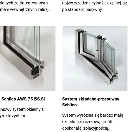
olonych ze zintegrowanym
najwyższej izolacyjności cieplnej, aż
emem wewnętrznych żaluzji...
po standard pasywny.
 Schüco AWS 75 BS.SI+
System składano-przesuwny
Schüco...
iniowy system okienny z
System wyróżnia się bardzo małą
tym skrzydłem.
szerokością czołową profili i
doskonałą izolacyjnością...