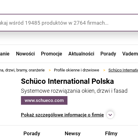
zanie
Nowości
Promocje
Aktualności
Porady
Vadem
a, drzwi, bramy, oranżerie
>
Profile okienne i drzwiowe
>
Schüco Internati
Schüco International Polska
Systemowe rozwiązania okien, drzwi i fasad
www.schueco.com
Pokaż
szczegółowe informacje o firmie
Porady
Newsy
Filmy