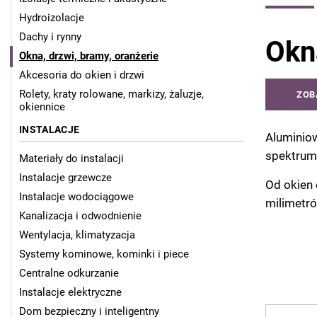
Hydroizolacje
Dachy i rynny
Okn
Okna, drzwi, bramy, oranżerie
Akcesoria do okien i drzwi
Rolety, kraty rolowane, markizy, żaluzje,
ZOB
okiennice
INSTALACJE
Aluminiow
spektrum
Materiały do instalacji
Instalacje grzewcze
Od okien 
Instalacje wodociągowe
milimetr
Kanalizacja i odwodnienie
Wentylacja, klimatyzacja
Systemy kominowe, kominki i piece
Centralne odkurzanie
Instalacje elektryczne
Dom bezpieczny i inteligentny