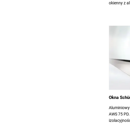
okienny z a
Okna Schü
Aluminiowy
AWS 75 PD.
izolacyjnośc