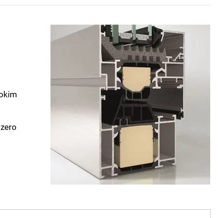
rokim
 zero