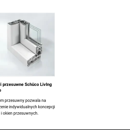
i przesuwne Schüco LivIng
e
em przesuwny pozwala na
enie indywidualnych koncepcji
 i okien przesuwnych.