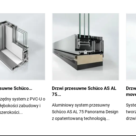
suwne Schüco...
Drzwi przesuwne Schüco AS AL
Drzw
75...
mov
zędny system z PVC-U o
Aluminiowy system przesuwny
Syst
 głębokości zabudowy i
Schüco AS AL 75 Panorama Design
tworz
szerokości...
z opatentowaną technologią...
drzwi