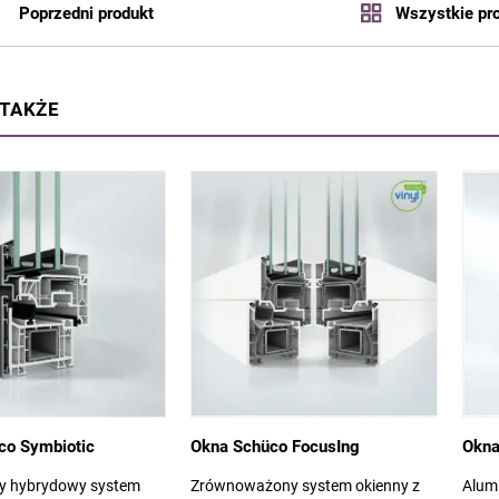
Poprzedni produkt
Wszystkie pr
 TAKŻE
co Symbiotic
Okna Schüco FocusIng
Okna
y hybrydowy system
Zrównoważony system okienny z
Alum