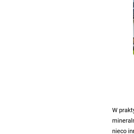
W prakt
mineral
nieco i