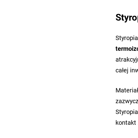
Styro
Styropia
termoiz
atrakcyj
całej in
Materiał
zazwyc
Styropia
kontakt 