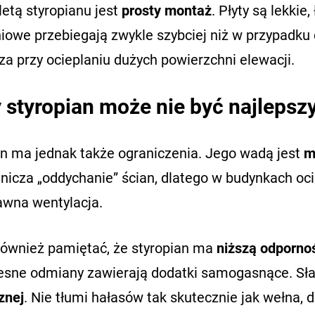
etą styropianu jest
prosty montaż
. Płyty są lekkie
niowe przebiegają zwykle szybciej niż w przypadku
a przy ocieplaniu dużych powierzchni elewacji.
 styropian może nie być najleps
an ma jednak także ograniczenia. Jego wadą jest
m
anicza „oddychanie” ścian, dlatego w budynkach o
awna wentylacja.
również pamiętać, że styropian ma
niższą odporno
sne odmiany zawierają dodatki samogasnące. Sł
znej
. Nie tłumi hałasów tak skutecznie jak wełna,