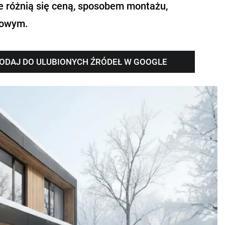
e różnią się ceną, sposobem montażu,
rowym.
ODAJ DO ULUBIONYCH ŹRÓDEŁ W GOOGLE