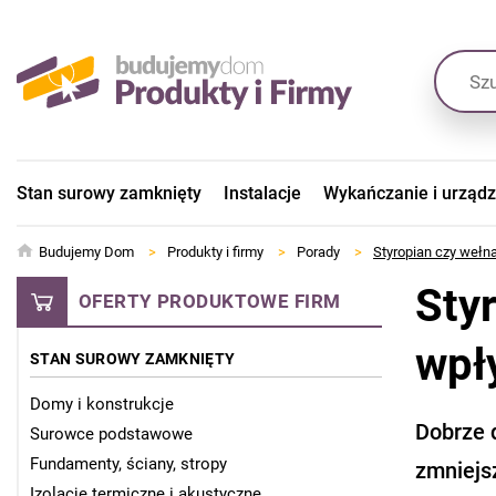
Stan surowy zamknięty
Instalacje
Wykańczanie i urząd
Budujemy Dom
>
Produkty i firmy
>
Porady
>
Styropian czy wełn
Sty
OFERTY PRODUKTOWE FIRM
wpł
STAN SUROWY ZAMKNIĘTY
Domy i konstrukcje
Dobrze 
Surowce podstawowe
Fundamenty, ściany, stropy
zmniejs
Izolacje termiczne i akustyczne