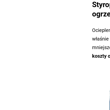
Styro
ogrz
Ocieple
właśnie 
mniejsz
koszty 