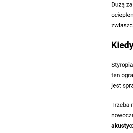
Dużą zal
ocieple
zwłaszcz
Kiedy
Styropi
ten ogr
jest spr
Trzeba 
nowocze
akustyc