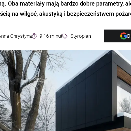
ną. Oba materiały mają bardzo dobre parametry, al
ścią na wilgoć, akustyką i bezpieczeństwem poża
Anna Chrystyna
9-16 minut
Styropian
D